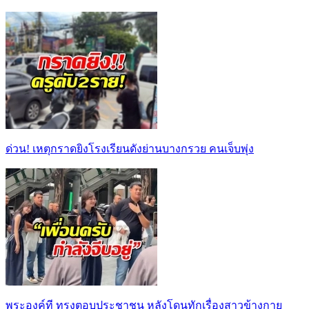
ด่วน! เหตุกราดยิงโรงเรียนดังย่านบางกรวย คนเจ็บพุ่ง
พระองค์ที ทรงตอบประชาชน หลังโดนทักเรื่องสาวข้างกาย