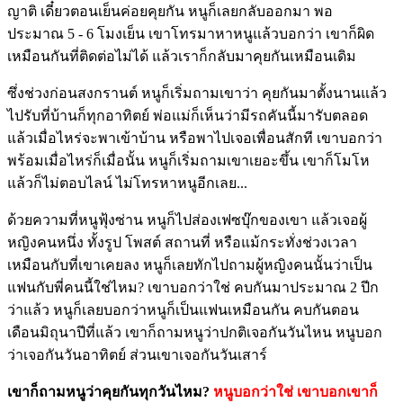
ญาติ เดี๋ยวตอนเย็นค่อยคุยกัน หนูก็เลยกลับออกมา พอ
ประมาณ 5 - 6 โมงเย็น เขาโทรมาหาหนูแล้วบอกว่า เขาก็ผิด
เหมือนกันที่ติดต่อไม่ได้ แล้วเราก็กลับมาคุยกันเหมือนเดิม
ซึ่งช่วงก่อนสงกรานต์ หนูก็เริ่มถามเขาว่า คุยกันมาตั้งนานแล้ว
ไปรับที่บ้านก็ทุกอาทิตย์ พ่อแม่ก็เห็นว่ามีรถคันนี้มารับตลอด
แล้วเมื่อไหร่จะพาเข้าบ้าน หรือพาไปเจอเพื่อนสักที เขาบอกว่า
พร้อมเมื่อไหร่ก็เมื่อนั้น หนูก็เริ่มถามเขาเยอะขึ้น เขาก็โมโห
แล้วก็ไม่ตอบไลน์ ไม่โทรหาหนูอีกเลย...
ด้วยความที่หนูฟุ้งซ่าน หนูก็ไปส่องเฟซบุ๊กของเขา แล้วเจอผู้
หญิงคนหนึ่ง ทั้งรูป โพสต์ สถานที่ หรือแม้กระทั่งช่วงเวลา
เหมือนกับที่เขาเคยลง หนูก็เลยทักไปถามผู้หญิงคนนั้นว่าเป็น
แฟนกับพี่คนนี้ใช่ไหม? เขาบอกว่าใช่ คบกันมาประมาณ 2 ปีก
ว่าแล้ว หนูก็เลยบอกว่าหนูก็เป็นแฟนเหมือนกัน คบกันตอน
เดือนมิถุนาปีที่แล้ว เขาก็ถามหนูว่าปกติเจอกันวันไหน หนูบอก
ว่าเจอกันวันอาทิตย์ ส่วนเขาเจอกันวันเสาร์
เขาก็ถามหนูว่าคุยกันทุกวันไหม?
หนูบอกว่าใช่ เขาบอกเขาก็