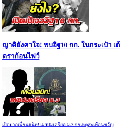
ญาติยังคาใจ! พบอิฐ10 กก. ในกระเป๋า เต้
ดราก้อนไฟว์
เปิดปากเพื่อนสนิท! เผยปมเครียด ม.3 ก่อเหตุสะเทือนขวัญ