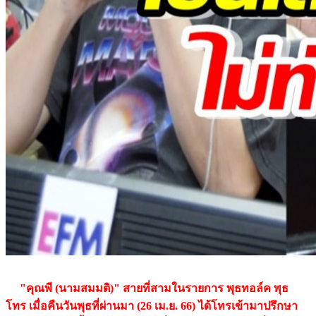
"คุณพี (นามสมมติ)" สายที่สามในรายการ พุธทอล์ค พุธ
โทร เมื่อคืนวันพุธที่ผ่านมา (26 เม.ย. 66) ได้โทรเข้ามาปรึกษา