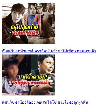
เปิดคลิปสุดท้าย “เต้ ดราก้อนไฟว์” ส่งให้เพื่อน ก่อนหายตัว
แซนวิชพาน้องลีอองเจอเสกโลโซ สายใยพ่อลูกผูกพัน