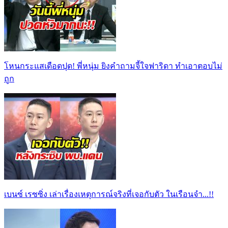
โหนกระแสเดือดปุด! พี่หนุ่ม ยิงคำถามจี้ใจฟาริดา ทำเอาตอบไม่
ถูก
เบนซ์ เรซซิ่ง เล่าเรื่องเหตุการณ์จริงที่เจอกับตัว ในเรือนจำ...!!