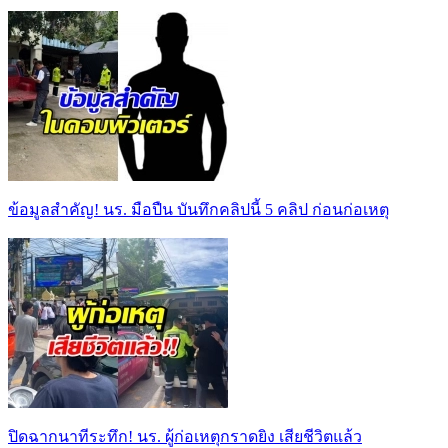
ข้อมูลสำคัญ! นร. มือปืน บันทึกคลิปนี้ 5 คลิป ก่อนก่อเหตุ
ปิดฉากนาทีระทึก! นร. ผู้ก่อเหตุกราดยิง เสียชีวิตแล้ว