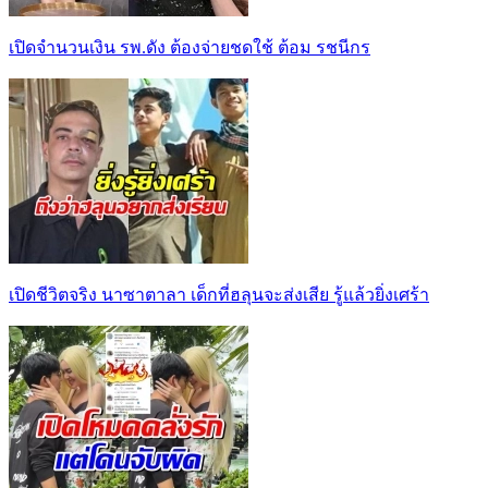
เปิดจำนวนเงิน รพ.ดัง ต้องจ่ายชดใช้ ต้อม รชนีกร
เปิดชีวิตจริง นาซาตาลา เด็กที่ฮลุนจะส่งเสีย รู้แล้วยิ่งเศร้า