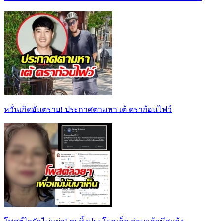
หวั่นเกิดอันตราย! ประกาศตามหา เต้ ดราก้อนไฟว์