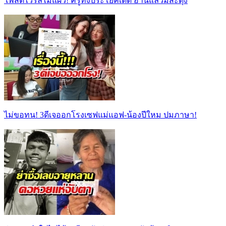
โพสต์ไวรัลไม่แผ่ว! ครูทิ้งประโยคเด็ด อ่านแล้วมีสะดุ้ง
ไม่ขอทน! 3ดีเจออกโรงเซฟแม่แอฟ-น้องปีใหม ปมภาษา!