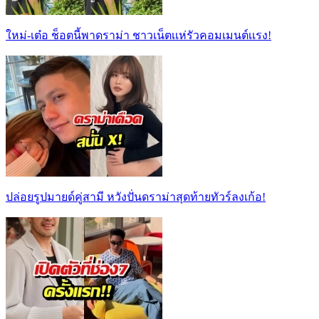
ใหม่-เต๋อ ช็อตนี้พาดราม่า ชาวเน็ตเเห่รัวคอมเมนต์เเรง!
ปล่อยรูปมายด์คู่สามี หวังปั่นดราม่าสุดท้ายทัวร์ลงเก้อ!