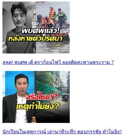
สลด! พบศพ เต้ ดราก้อนไฟว์ ลอยติดสะพานพระราม 7
นักเรียนในเหตุการณ์ เล่านาทีระทึก ตอบกรรชัย ทำไมยิง?