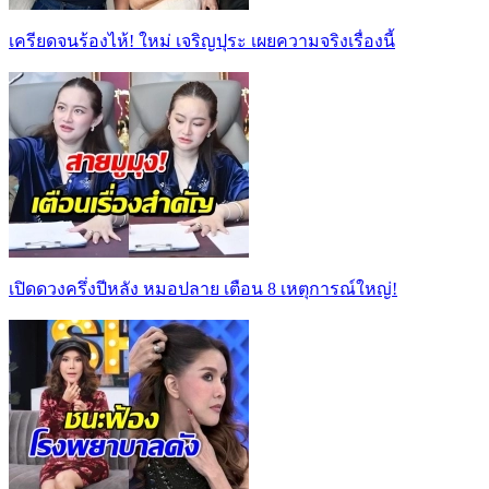
เครียดจนร้องไห้! ใหม่ เจริญปุระ เผยความจริงเรื่องนี้
เปิดดวงครึ่งปีหลัง หมอปลาย เตือน 8 เหตุการณ์ใหญ่!