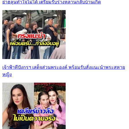
ย่าฮลุนทำใจไม่ได้ เตรียมรับร่างหลานกลับบ้านเกิด
เจ้าฟ้าทีปังกรฯ เสด็จส่วนพระองค์ พร้อมรับสั่งแนะนำพระสหาย
หญิง