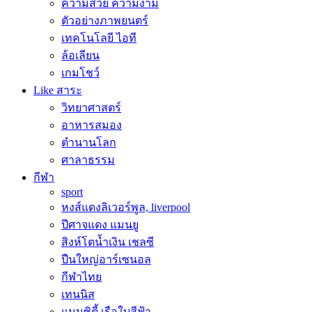
ความสวย ความงาม
ตัวอย่างภาพยนตร์
เทคโนโลยี ไอที
ล้อเลียน
เกมโชว์
Like สาระ
วิทยาศาสตร์
อาหารสมอง
ตำนานโลก
ศาลาธรรม
กีฬา
sport
หงส์แดงลิเวอร์พูล, liverpool
ปีศาจแดง แมนยู
สิงห์โตน้ำเงิน เชลซี
ปืนใหญ่อาร์เซนอล
กีฬาไทย
เทนนิส
แมนซิตี้ เรือใบสีฟ้า