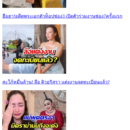
ฮือฮา!อดีตพระเอกตัวท็อปช่อง3 เปิดตัวร่วมงานช่อง7ครั้งแรก
สะใภ้หมื่นล้าน! ลือ ดิวอริสรา แต่งงานจดทะเบียนแล้ว?