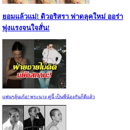
ยอมแล้วแม่! ดิวอริสรา ฟาดลุคใหม่ ออร่า
พุ่งแรงจนใจสั่น!
เเฟนๆลุ้นเก้อ! พระนาง คู่นี้ เป็นพี่น้องกันก็ดีเเล้ว