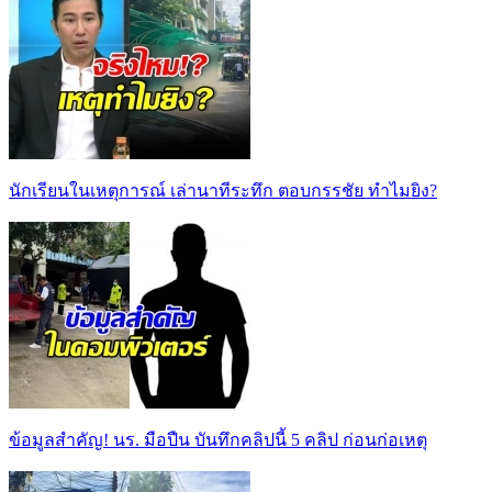
นักเรียนในเหตุการณ์ เล่านาทีระทึก ตอบกรรชัย ทำไมยิง?
ข้อมูลสำคัญ! นร. มือปืน บันทึกคลิปนี้ 5 คลิป ก่อนก่อเหตุ