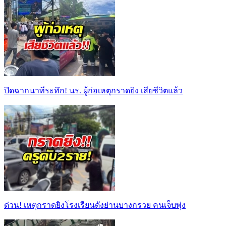
ปิดฉากนาทีระทึก! นร. ผู้ก่อเหตุกราดยิง เสียชีวิตแล้ว
ด่วน! เหตุกราดยิงโรงเรียนดังย่านบางกรวย คนเจ็บพุ่ง