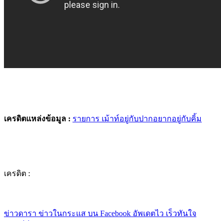
เครดิตแหล่งข้อมูล :
รายการ เม้าท์อยู่กับปากอยากอยู่กับคิ้ม
เครดิต :
ข่าวดารา ข่าวในกระแส บน Facebook อัพเดตไว เร็วทันใจ