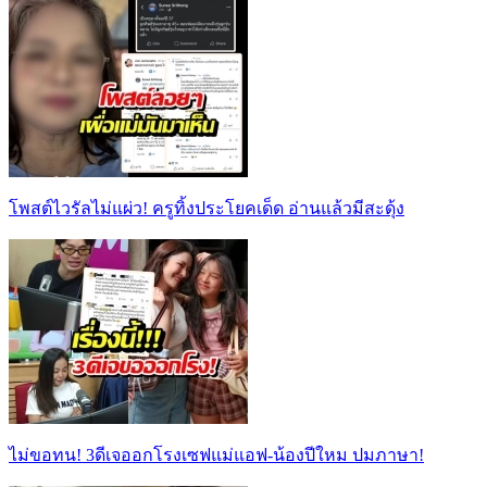
โพสต์ไวรัลไม่แผ่ว! ครูทิ้งประโยคเด็ด อ่านแล้วมีสะดุ้ง
ไม่ขอทน! 3ดีเจออกโรงเซฟแม่แอฟ-น้องปีใหม ปมภาษา!