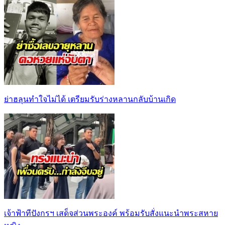
ย่าฮลุนทำใจไม่ได้ เตรียมรับร่างหลานกลับบ้านเกิด
เจ้าฟ้าทีปังกรฯ เสด็จส่วนพระองค์ พร้อมรับสั่งแนะนำพระสหาย