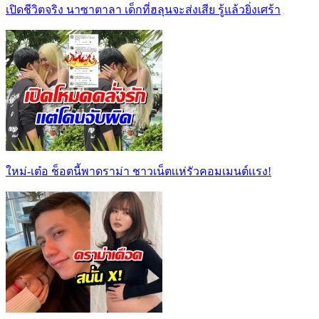
เปิดชีวิตจริง นาซาตาลา เด็กที่ฮลุนจะส่งเสีย รู้แล้วยิ่งเศร้า
ใหม่-เต๋อ ช็อตนี้พาดราม่า ชาวเน็ตเเห่รัวคอมเมนต์เเรง!