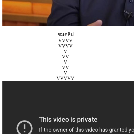
ชมคลิป
VVVV
VVVV
V
VV
V
VV
V
VVVVV