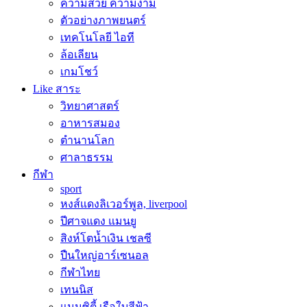
ความสวย ความงาม
ตัวอย่างภาพยนตร์
เทคโนโลยี ไอที
ล้อเลียน
เกมโชว์
Like สาระ
วิทยาศาสตร์
อาหารสมอง
ตำนานโลก
ศาลาธรรม
กีฬา
sport
หงส์แดงลิเวอร์พูล, liverpool
ปีศาจแดง แมนยู
สิงห์โตน้ำเงิน เชลซี
ปืนใหญ่อาร์เซนอล
กีฬาไทย
เทนนิส
แมนซิตี้ เรือใบสีฟ้า