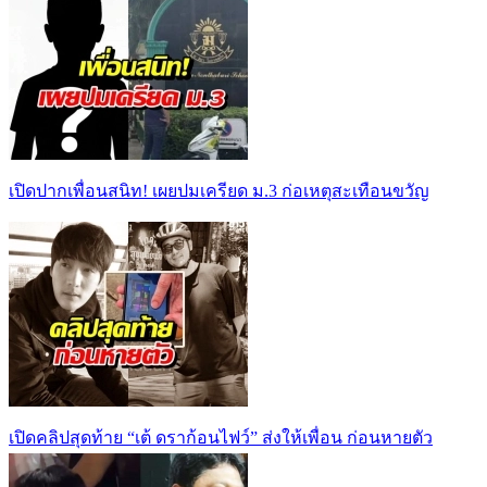
เปิดปากเพื่อนสนิท! เผยปมเครียด ม.3 ก่อเหตุสะเทือนขวัญ
เปิดคลิปสุดท้าย “เต้ ดราก้อนไฟว์” ส่งให้เพื่อน ก่อนหายตัว