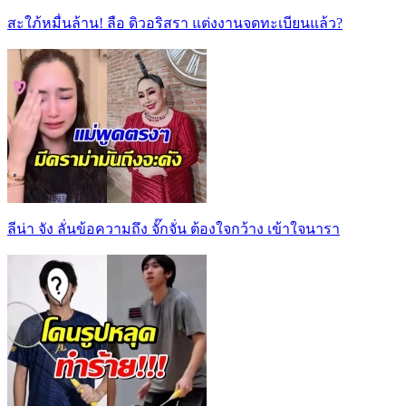
สะใภ้หมื่นล้าน! ลือ ดิวอริสรา แต่งงานจดทะเบียนแล้ว?
ลีน่า จัง ลั่นข้อความถึง จั๊กจั่น ต้องใจกว้าง เข้าใจนารา