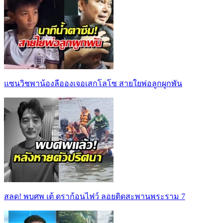
แซนวิชพาน้องลีอองเจอเสกโลโซ สายใยพ่อลูกผูกพัน
สลด! พบศพ เต้ ดราก้อนไฟว์ ลอยติดสะพานพระราม 7