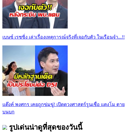
เบนซ์ เรซซิ่ง เล่าเรื่องเหตุการณ์จริงที่เจอกับตัว ในเรือนจำ...!!
แต๊งค์ พงศกร เคยถูกข่มขู่! เปิดดวงศาสตร์รูนเชื่อ แตงโม ตาย
บนบก
รูปเด่นน่าดูที่สุดของวันนี้