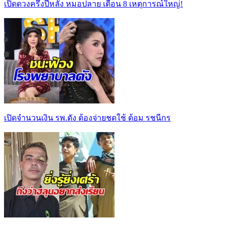
เปิดดวงครึ่งปีหลัง หมอปลาย เตือน 8 เหตุการณ์ใหญ่!
เปิดจำนวนเงิน รพ.ดัง ต้องจ่ายชดใช้ ต้อม รชนีกร