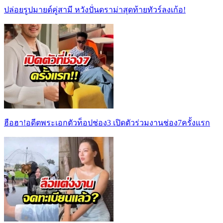
ปล่อยรูปมายด์คู่สามี หวังปั่นดราม่าสุดท้ายทัวร์ลงเก้อ!
ฮือฮา!อดีตพระเอกตัวท็อปช่อง3 เปิดตัวร่วมงานช่อง7ครั้งแรก