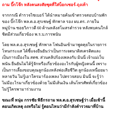
ถาม บิ๊กโจ๊ก หลังคนสงสัยชุดที่ใส่บ็อกเซอร์-ถุงเท้า
จากกรณี ตำรวจไซเบอร์ ได้นำหมายค้นเข้าตรวจสอบบ้านพัก
ของ บิ๊กโจ๊ก พล.ต.อ.สุรเชษฐ์ หักพาล รอง ผบ.ตร. ภายใน
หมู่บ้าน ซอยวิภาวดี 60 ด้านหลังสโมสรตำรวจ หลังพบคนใกล้
ชิดมีส่วนเกี่ยวข้อง พ.ร.บ.การพนัน
โดย พล.ต.อ.สุรเชษฐ์ หักพาล โฟนอินเข้ามาพูดคุยในรายการ
โหนกระแส ได้ชี้แจงยืนยันว่าเป็นการเจตนาดิสเครดิตและ
เป็นการเมืองใน สตช. ส่วนคลิปร้องเพลงกับ มินนี่ เจ้าแม่เว็บ
พนัน ยืนยันไม่ได้รู้จักหรือเกี่ยวข้องอะไรกับผู้หญิงคนนี้ เพราะ
เป็นการเลี้ยงขอบคุณลูกน้องหลังพ่อเสียชีวิต ลูกน้องเหนื่อยมา
หลายวัน ไม่รู้เอาใครมาร้องเพลง ไปตรวจสอบ มินนี่ จะรู้ว่า
ไม่มีอะไรมาเกี่ยวข้องด้วย ไม่มีเส้นเงิน เส้นโทรศัพท์เกี่ยวข้อง
ไม่รู้ใครพามาร่วมงาน
ขณะที่ หนุ่ม กรรชัย พิธีกรถาม พล.ต.อ.สุรเชษฐ์ว่า เมื่อเช้านี้
ตอนเกิดเหตุ งงหรือไม่ รู้ตอนไหนว่ามีกำลังตำรวจมาที่บ้าน