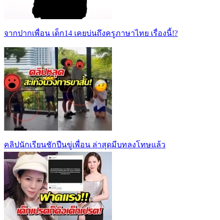
จากปากเพื่อน เด็ก14 เคยบ่นถึงครูภาษาไทย เรื่องนี้!?
คลิปนักเรียนชักปืนขู่เพื่อน ล่าสุดมีบทลงโทษแล้ว