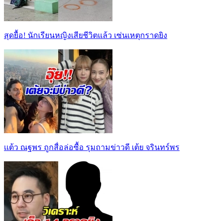
สุดยื้อ! นักเรียนหญิงเสียชีวิตแล้ว เซ่นเหตุกราดยิง
เเต้ว ณฐพร ถูกสื่อล่อซื้อ รุมถามข่าวดี เต้ย จรินทร์พร