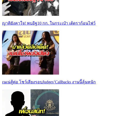
ญาติยังคาใจ! พบอิฐ10 กก. ในกระเป๋า เต้ดราก้อนไฟว์
เนเน่สู้ต่อ โชว์เสียงรอบJudges’Callbacks งานนี้ลุ้นหนัก