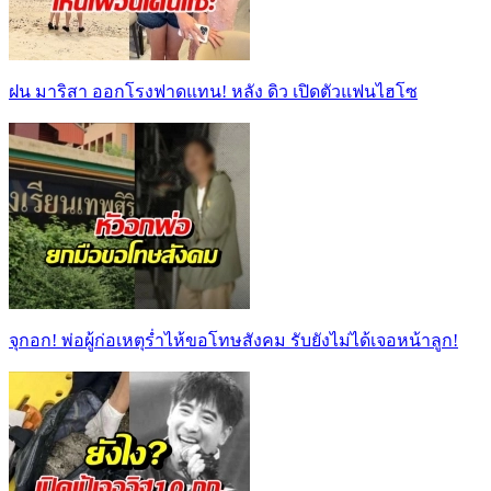
ฝน มาริสา ออกโรงฟาดแทน! หลัง ดิว เปิดตัวแฟนไฮโซ
จุกอก! พ่อผู้ก่อเหตุร่ำไห้ขอโทษสังคม รับยังไม่ได้เจอหน้าลูก!