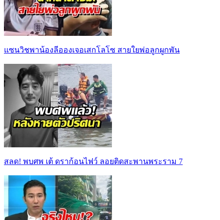
แซนวิชพาน้องลีอองเจอเสกโลโซ สายใยพ่อลูกผูกพัน
สลด! พบศพ เต้ ดราก้อนไฟว์ ลอยติดสะพานพระราม 7