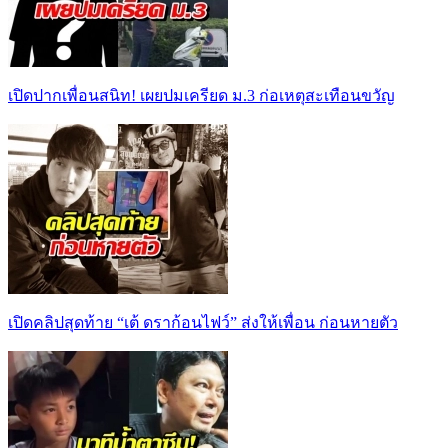
เปิดปากเพื่อนสนิท! เผยปมเครียด ม.3 ก่อเหตุสะเทือนขวัญ
เปิดคลิปสุดท้าย “เต้ ดราก้อนไฟว์” ส่งให้เพื่อน ก่อนหายตัว