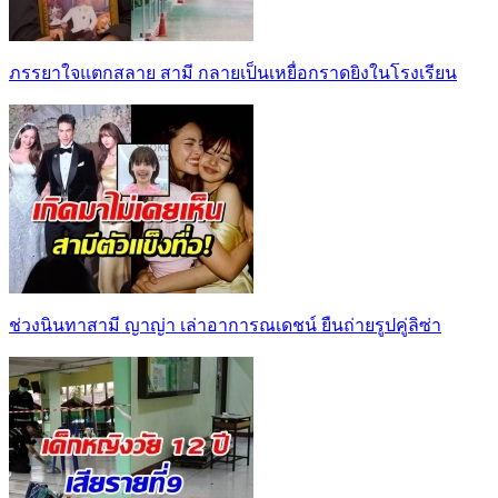
ภรรยาใจแตกสลาย สามี กลายเป็นเหยื่อกราดยิงในโรงเรียน
ช่วงนินทาสามี ญาญ่า เล่าอาการณเดชน์ ยืนถ่ายรูปคู่ลิซ่า