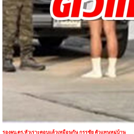
รองผบ.ตร.หัวเราะตอบแล้วเหมือนกัน กรรชัย ตัวแทนหมู่บ้าน