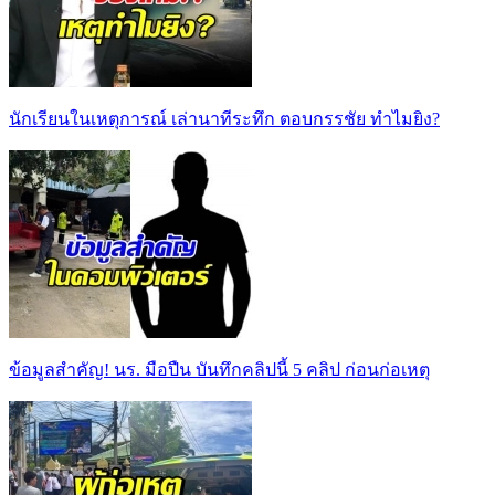
นักเรียนในเหตุการณ์ เล่านาทีระทึก ตอบกรรชัย ทำไมยิง?
ข้อมูลสำคัญ! นร. มือปืน บันทึกคลิปนี้ 5 คลิป ก่อนก่อเหตุ