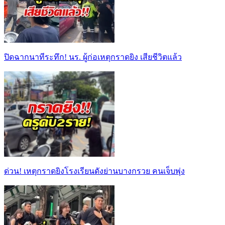
ปิดฉากนาทีระทึก! นร. ผู้ก่อเหตุกราดยิง เสียชีวิตแล้ว
ด่วน! เหตุกราดยิงโรงเรียนดังย่านบางกรวย คนเจ็บพุ่ง