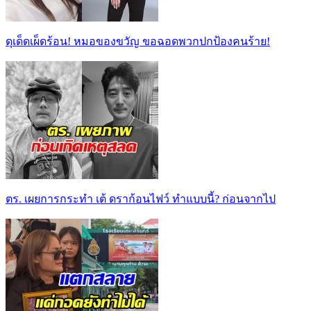
ดุเด็ดเผ็ดร้อน! หมอของขวัญ ขอฉอดพวกปกป้องคนร้าย!
ตร. เผยการกระทำ เต้ ดราก้อนไฟว์ ทำแบบนี้? ก่อนจากไป