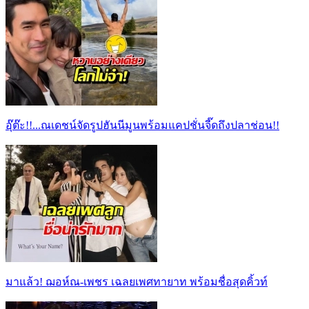
อุ๊ต๊ะ!!...ณเดชน์จัดรูปฮันนีมูนพร้อมแคปชั่นจี๊ดถึงปลาช่อน!!
มาแล้ว! ฌอห์ณ-เพชร เฉลยเพศทายาท พร้อมชื่อสุดคิ้วท์