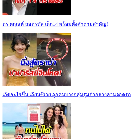
ดร.ตฤณห์ ถอดรหัส เด็ก14 พร้อมตั้งคำถามสำคัญ!
เกิดอะไรขึ้น เถียนซีเวย ถูกคนบางกลุ่มรุมด่ากลางลานจอดรถ