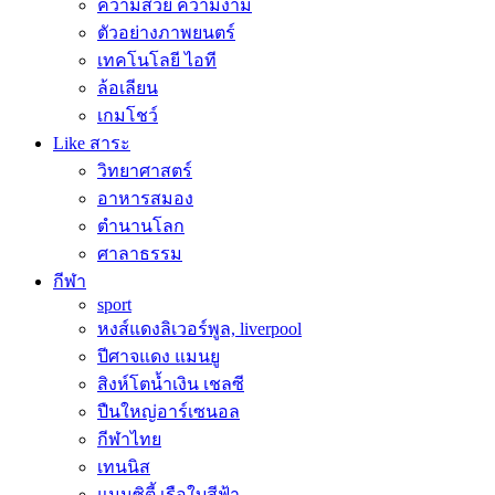
ความสวย ความงาม
ตัวอย่างภาพยนตร์
เทคโนโลยี ไอที
ล้อเลียน
เกมโชว์
Like สาระ
วิทยาศาสตร์
อาหารสมอง
ตำนานโลก
ศาลาธรรม
กีฬา
sport
หงส์แดงลิเวอร์พูล, liverpool
ปีศาจแดง แมนยู
สิงห์โตน้ำเงิน เชลซี
ปืนใหญ่อาร์เซนอล
กีฬาไทย
เทนนิส
แมนซิตี้ เรือใบสีฟ้า