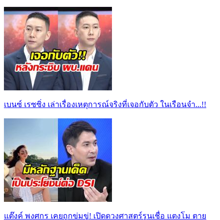
เบนซ์ เรซซิ่ง เล่าเรื่องเหตุการณ์จริงที่เจอกับตัว ในเรือนจำ...!!
แต๊งค์ พงศกร เคยถูกข่มขู่! เปิดดวงศาสตร์รูนเชื่อ แตงโม ตาย