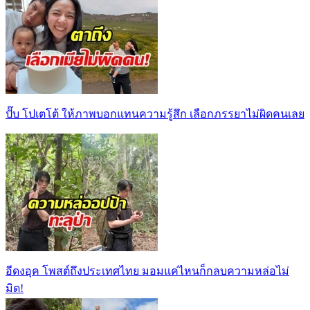
ปั๊บ โปเตโต้ ให้ภาพบอกแทนความรู้สึก เลือกภรรยาไม่ผิดคนเลย
อีดงอุค โพสต์ถึงประเทศไทย มอมแค่ไหนก็กลบความหล่อไม่
มิด!