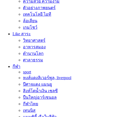
ความสวย ความงาม
ตัวอย่างภาพยนตร์
เทคโนโลยี ไอที
ล้อเลียน
เกมโชว์
Like สาระ
วิทยาศาสตร์
อาหารสมอง
ตำนานโลก
ศาลาธรรม
กีฬา
sport
หงส์แดงลิเวอร์พูล, liverpool
ปีศาจแดง แมนยู
สิงห์โตน้ำเงิน เชลซี
ปืนใหญ่อาร์เซนอล
กีฬาไทย
เทนนิส
แมนซิตี้ เรือใบสีฟ้า