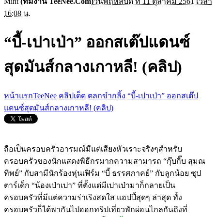
Mint
(ทีมงาน TeeNee.Com)
วันพฤหัสบดี ที่ 11 ตุลาคม 2561 เวลา
16:08 น.
“บี้-เปาเป่า” ออกสเต๊ปแดนซ์
สุดมันส์กลางเกาหลี! (คลิป)
หน้าแรกTeeNee
คลิปเด็ด
ตลกขำกลิ้ง
“บี้-เปาเป่า” ออกสเต๊ป
แดนซ์สุดมันส์กลางเกาหลี! (คลิป)
ถือเป็นครอบครัวอารมณ์มีแต่เสียงหัวเราะจริงๆสำหรับ
ครอบครัวของนักแสดงพิธีกรมากความสามารถ “กุ๊บกิ๊บ สุมณ
ทิพย์” กับสามีนักร้องหุ่นเฟิร์ม “บี้ ธรรศภาคย์” กับลูกน้อย ซุป
ตาร์เด็ก “น้องเป่าเปา” ที่ตั้งแต่มีเปาเป่ามาก็กลายเป็น
ครอบครัวที่มีแต่ความร่าเริงสดใส แฮปปี้สุดๆ ล่าสุด ทั้ง
ครอบครัวก็ได้พากันไปออกทริปเที่ยวพักผ่อนไกลกันถึงที่