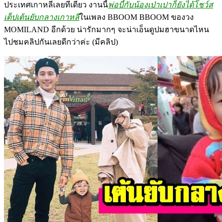
ประเทศเกาหลีเลยทีเดียว งานนี้
พ่อบี้กับน้องเป่าเปาก็ยังได้โชว์ส
เต็ปเต้นยับกลางเกาหลี
ในเพลง BBOOM BBOOM ของวง
MOMILAND อีกด้วย น่ารักมากๆ จะน่าเอ็นดูปมฮาขนาดไหน
ไปชมคลิปกันเลยดีกว่าค่ะ (มีคลิป)