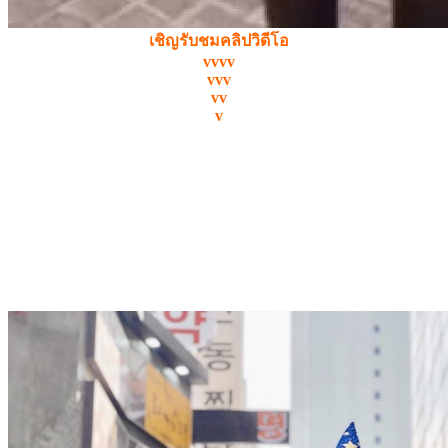
เชิญรับชมคลิปวิดีโอ
vvvv
vvv
vv
v