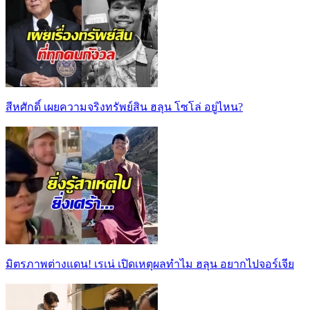
สีหศักดิ์ เผยความจริงทรัพย์สิน ฮลุน โซโล่ อยู่ไหน?
มิตรภาพต่างแดน! เรเน่ เปิดเหตุผลทำไม ฮลุน อยากไปจอร์เจีย