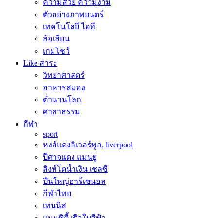
ความสวย ความงาม
ตัวอย่างภาพยนตร์
เทคโนโลยี ไอที
ล้อเลียน
เกมโชว์
Like สาระ
วิทยาศาสตร์
อาหารสมอง
ตำนานโลก
ศาลาธรรม
กีฬา
sport
หงส์แดงลิเวอร์พูล, liverpool
ปีศาจแดง แมนยู
สิงห์โตน้ำเงิน เชลซี
ปืนใหญ่อาร์เซนอล
กีฬาไทย
เทนนิส
แมนซิตี้ เรือใบสีฟ้า