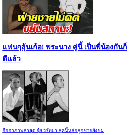
เเฟนๆลุ้นเก้อ! พระนาง คู่นี้ เป็นพี่น้องกันก็
ดีเเล้ว
ฮือฮาภาพล่าสุด จุ๋ย วรัทยา ลุคนี้หล่อลูกชายยังชม