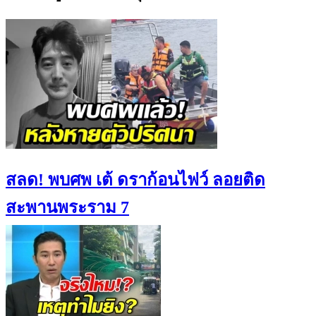
สลด! พบศพ เต้ ดราก้อนไฟว์ ลอยติด
สะพานพระราม 7