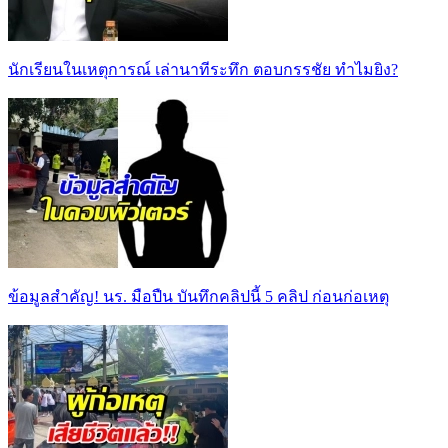
นักเรียนในเหตุการณ์ เล่านาทีระทึก ตอบกรรชัย ทำไมยิง?
ข้อมูลสำคัญ! นร. มือปืน บันทึกคลิปนี้ 5 คลิป ก่อนก่อเหตุ