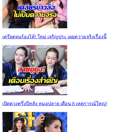
เครียดจนร้องไห้! ใหม่ เจริญปุระ เผยความจริงเรื่องนี้
เปิดดวงครึ่งปีหลัง หมอปลาย เตือน 8 เหตุการณ์ใหญ่!