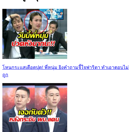
โหนกระแสเดือดปุด! พี่หนุ่ม ยิงคำถามจี้ใจฟาริดา ทำเอาตอบไม่
ถูก