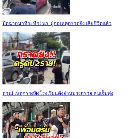
ปิดฉากนาทีระทึก! นร. ผู้ก่อเหตุกราดยิง เสียชีวิตแล้ว
ด่วน! เหตุกราดยิงโรงเรียนดังย่านบางกรวย คนเจ็บพุ่ง