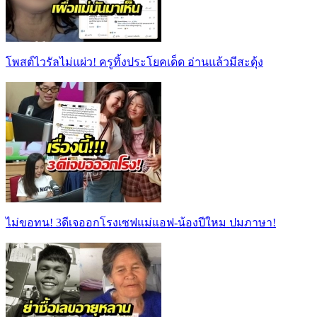
โพสต์ไวรัลไม่แผ่ว! ครูทิ้งประโยคเด็ด อ่านแล้วมีสะดุ้ง
ไม่ขอทน! 3ดีเจออกโรงเซฟแม่แอฟ-น้องปีใหม ปมภาษา!