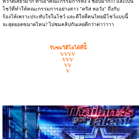
หวาดเสียวมาก ทำเอาคณะกรรมการทั้ง 4 ชอบมาก!!! และเป็น
โชว์ที่ทำให้คณะกรรมการอย่างสาว "คริส หอวัง" ถึงกับ
ร้องไห้เพราะประทับใจในโชว์ และดีใจที่คนไทยมีโชว์แบบนี้
จะสุดยอดขนาดไหน? ไปชมคลิปกันเลยดีกว่าค่าาาาา
รับชมวิดีโอได้ที่นี่ี
VVVV
VVV
VV
V