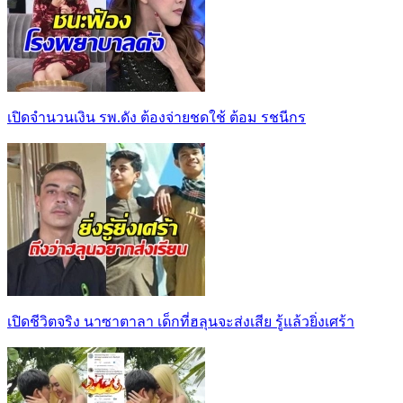
เปิดจำนวนเงิน รพ.ดัง ต้องจ่ายชดใช้ ต้อม รชนีกร
เปิดชีวิตจริง นาซาตาลา เด็กที่ฮลุนจะส่งเสีย รู้แล้วยิ่งเศร้า