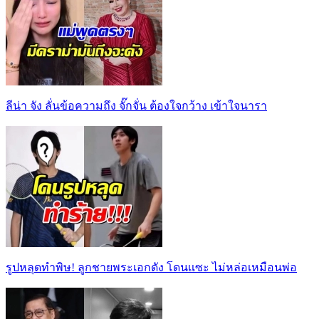
ลีน่า จัง ลั่นข้อความถึง จั๊กจั่น ต้องใจกว้าง เข้าใจนารา
รูปหลุดทำพิษ! ลูกชายพระเอกดัง โดนเเซะ ไม่หล่อเหมือนพ่อ