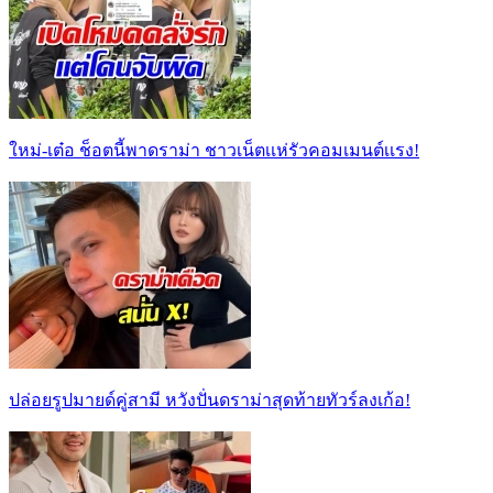
ใหม่-เต๋อ ช็อตนี้พาดราม่า ชาวเน็ตเเห่รัวคอมเมนต์เเรง!
ปล่อยรูปมายด์คู่สามี หวังปั่นดราม่าสุดท้ายทัวร์ลงเก้อ!