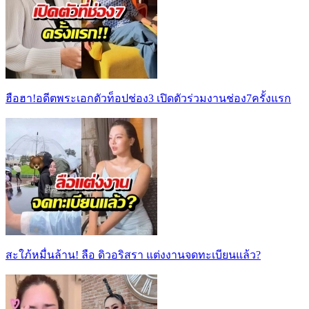
ฮือฮา!อดีตพระเอกตัวท็อปช่อง3 เปิดตัวร่วมงานช่อง7ครั้งแรก
สะใภ้หมื่นล้าน! ลือ ดิวอริสรา แต่งงานจดทะเบียนแล้ว?