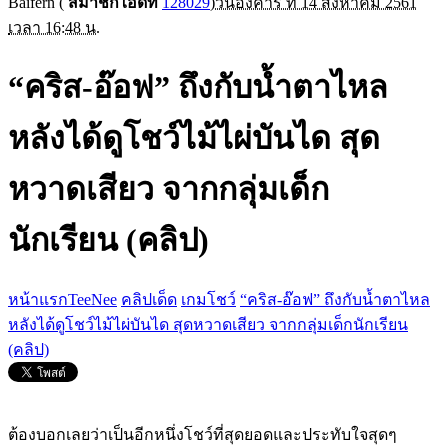
Baifern
(
สมาชิกไอดีที่
128029
)
วันอังคาร ที่ 14 สิงหาคม 2561
เวลา 16:48 น.
“คริส-อ๊อฟ” ถึงกับน้ำตาไหล
หลังได้ดูโชว์ไม้ไผ่บันได สุด
หวาดเสียว จากกลุ่มเด็ก
นักเรียน (คลิป)
หน้าแรกTeeNee
คลิปเด็ด
เกมโชว์
“คริส-อ๊อฟ” ถึงกับน้ำตาไหล
หลังได้ดูโชว์ไม้ไผ่บันได สุดหวาดเสียว จากกลุ่มเด็กนักเรียน
(คลิป)
ต้องบอกเลยว่าเป็นอีกหนึ่งโชว์ที่สุดยอดและประทับใจสุดๆ