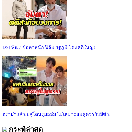
DSI ฟัน 7 ข้อหาหนัก ฟิล์ม รัฐภูมิ โดนคดีใหญ่!
ดราม่าแล้ว!บลูโดนรุมถล่ม ไม่เหมาะสมคู่ควรกับลิซ่า!
กระทู้ล่าสุด