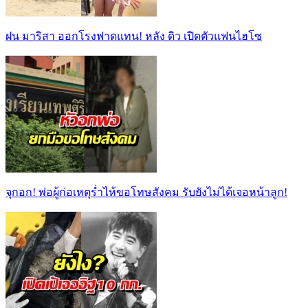
ฝน มาริสา ออกโรงฟาดแทน! หลัง ดิว เปิดตัวแฟนไฮโซ
จุกอก! พ่อผู้ก่อเหตุร่ำไห้ขอโทษสังคม รับยังไม่ได้เจอหน้าลูก!