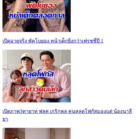
เปิดอายุจริง พัคโบยอง หน้าเด็กยิ่งกว่าเฟรชชี่ปี 1
เปิดภาพ3ทายาท ฟลุค เกริกพล คนหลุดโฟกัสมองแต่ น้องนาลี
ยา