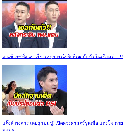
เบนซ์ เรซซิ่ง เล่าเรื่องเหตุการณ์จริงที่เจอกับตัว ในเรือนจำ...!!
แต๊งค์ พงศกร เคยถูกข่มขู่! เปิดดวงศาสตร์รูนเชื่อ แตงโม ตาย
บนบก