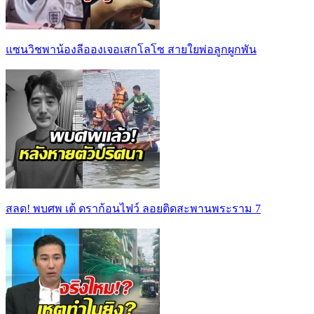
แซนวิชพาน้องลีอองเจอเสกโลโซ สายใยพ่อลูกผูกพัน
สลด! พบศพ เต้ ดราก้อนไฟว์ ลอยติดสะพานพระราม 7