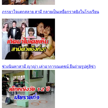
ภรรยาใจแตกสลาย สามี กลายเป็นเหยื่อกราดยิงในโรงเรียน
ช่วงนินทาสามี ญาญ่า เล่าอาการณเดชน์ ยืนถ่ายรูปคู่ลิซ่า