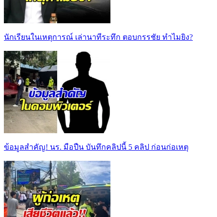
นักเรียนในเหตุการณ์ เล่านาทีระทึก ตอบกรรชัย ทำไมยิง?
ข้อมูลสำคัญ! นร. มือปืน บันทึกคลิปนี้ 5 คลิป ก่อนก่อเหตุ