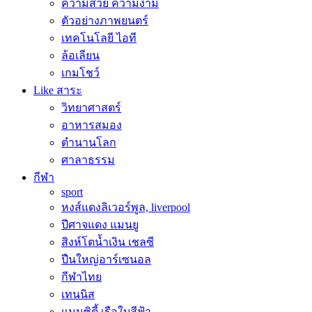
ความสวย ความงาม
ตัวอย่างภาพยนตร์
เทคโนโลยี ไอที
ล้อเลียน
เกมโชว์
Like สาระ
วิทยาศาสตร์
อาหารสมอง
ตำนานโลก
ศาลาธรรม
กีฬา
sport
หงส์แดงลิเวอร์พูล, liverpool
ปีศาจแดง แมนยู
สิงห์โตน้ำเงิน เชลซี
ปืนใหญ่อาร์เซนอล
กีฬาไทย
เทนนิส
แมนซิตี้ เรือใบสีฟ้า