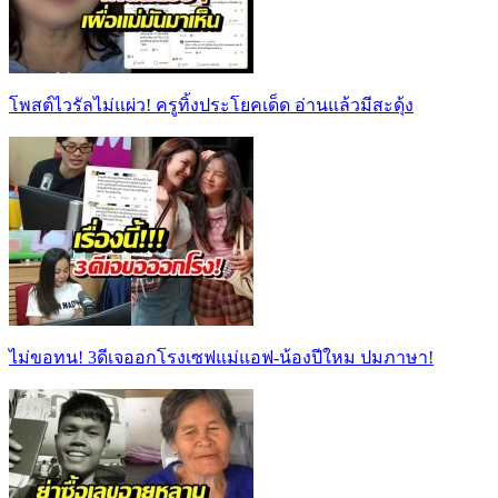
โพสต์ไวรัลไม่แผ่ว! ครูทิ้งประโยคเด็ด อ่านแล้วมีสะดุ้ง
ไม่ขอทน! 3ดีเจออกโรงเซฟแม่แอฟ-น้องปีใหม ปมภาษา!