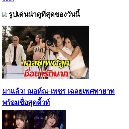
รูปเด่นน่าดูที่สุดของวันนี้
มาแล้ว! ฌอห์ณ-เพชร เฉลยเพศทายาท
พร้อมชื่อสุดคิ้วท์