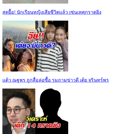
สุดยื้อ! นักเรียนหญิงเสียชีวิตแล้ว เซ่นเหตุกราดยิง
เเต้ว ณฐพร ถูกสื่อล่อซื้อ รุมถามข่าวดี เต้ย จรินทร์พร