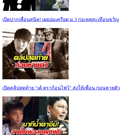
เปิดปากเพื่อนสนิท! เผยปมเครียด ม.3 ก่อเหตุสะเทือนขวัญ
เปิดคลิปสุดท้าย “เต้ ดราก้อนไฟว์” ส่งให้เพื่อน ก่อนหายตัว