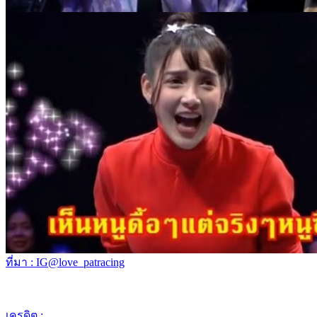
ที่มา : IG@love_patracing
เครดิต :