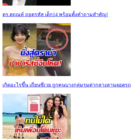
ดร.ตฤณห์ ถอดรหัส เด็ก14 พร้อมตั้งคำถามสำคัญ!
เกิดอะไรขึ้น เถียนซีเวย ถูกคนบางกลุ่มรุมด่ากลางลานจอดรถ