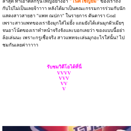
ล่าสุด ทำเอาตลกรุ่นใหญ่อย่างอา
"โน้ต เชิญยิ้ม"
ของเราถึง
กับไปไม่เป็นเลยจ้าาาา หลังได้มาเป็นคณะกรรมการร่วมกับนัก
แสดงสาวสายฮา "แพท ณปภา" ในรายการ ดันดารา Goal
เพราะสาวแพทของเรายิงมุกใส่ไม่ยั้ง แถมยังได้เล่นมุกผัวเมียๆ
จนอาโน้ตของเราทำหน้าจริงจังและบอกเลยว่า ของแบบนี้อย่า
ล้อเล่นนะ เพราะกรูเชื่อจริง สาวแพทจะเล่นมุกอะไรใส่นั้น? ไป
ชมกันเลยค่าาาาา
รับชมวิดีโอได้ที่นี่
VVVV
VVV
VV
V