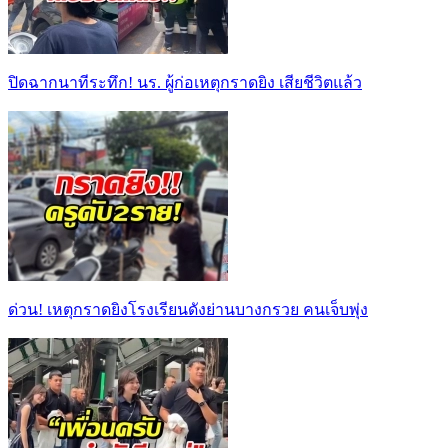
ปิดฉากนาทีระทึก! นร. ผู้ก่อเหตุกราดยิง เสียชีวิตแล้ว
ด่วน! เหตุกราดยิงโรงเรียนดังย่านบางกรวย คนเจ็บพุ่ง