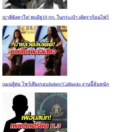
ญาติยังคาใจ! พบอิฐ10 กก. ในกระเป๋า เต้ดราก้อนไฟว์
เนเน่สู้ต่อ โชว์เสียงรอบJudges’Callbacks งานนี้ลุ้นหนัก