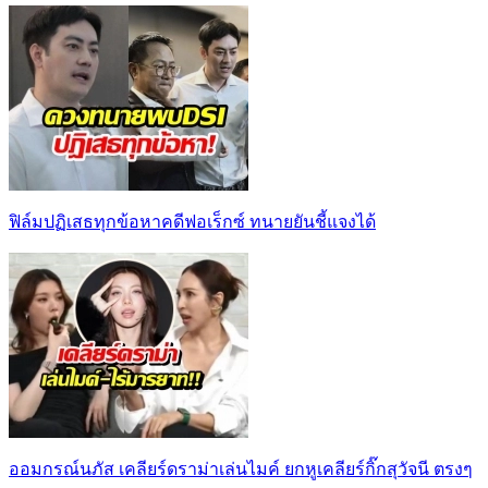
ฟิล์มปฏิเสธทุกข้อหาคดีฟอเร็กซ์ ทนายยันชี้แจงได้
ออมกรณ์นภัส เคลียร์ดราม่าเล่นไมค์ ยกหูเคลียร์กิ๊กสุวัจนี ตรงๆ