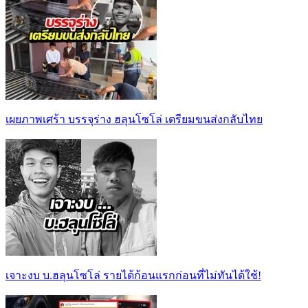
เผยภาพเศร้า บรรจุร่าง ฮลุนโซโล่ เตรียมขนส่งกลับไทย
เจาะงบ บ.ฮลุนโซโล่ รายได้ก้อนแรกก่อนที่ไม่ทันได้ใช้!