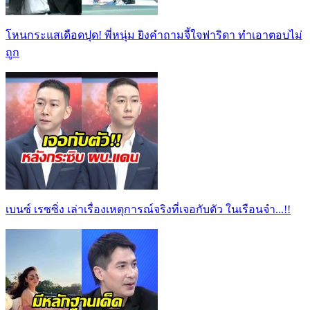
โหนกระแสเดือดปุด! พี่หนุ่ม ยิงคำถามจี้ใจฟาริดา ทำเอาตอบไม่
ถูก
เบนซ์ เรซซิ่ง เล่าเรื่องเหตุการณ์จริงที่เจอกับตัว ในเรือนจำ...!!