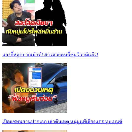
เเองจี้หลุดปากเม้าท์! สาวสวยคนนี้ซุ่มวิวาห์เเล้ว!
เปิดแชทพยานปากเอก เล่าต้นเหตุ หนุ่มแพ้เสียงแตร ทุบเบนซ์