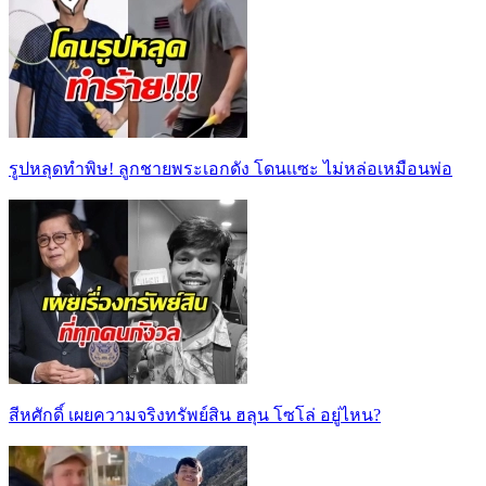
รูปหลุดทำพิษ! ลูกชายพระเอกดัง โดนเเซะ ไม่หล่อเหมือนพ่อ
สีหศักดิ์ เผยความจริงทรัพย์สิน ฮลุน โซโล่ อยู่ไหน?