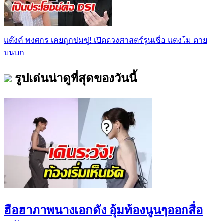
แต๊งค์ พงศกร เคยถูกข่มขู่! เปิดดวงศาสตร์รูนเชื่อ แตงโม ตาย
บนบก
รูปเด่นน่าดูที่สุดของวันนี้
ฮือฮาภาพนางเอกดัง อุ้มท้องนูนๆออกสื่อ