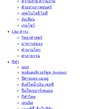
ความสวย ความงาม
ตัวอย่างภาพยนตร์
เทคโนโลยี ไอที
ล้อเลียน
เกมโชว์
Like สาระ
วิทยาศาสตร์
อาหารสมอง
ตำนานโลก
ศาลาธรรม
กีฬา
sport
หงส์แดงลิเวอร์พูล, liverpool
ปีศาจแดง แมนยู
สิงห์โตน้ำเงิน เชลซี
ปืนใหญ่อาร์เซนอล
กีฬาไทย
เทนนิส
แมนซิตี้ เรือใบสีฟ้า