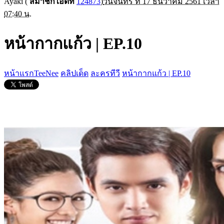
Ayaki
(
สมาชิกไอดีที่
124873
)
วันจันทร์ ที่ 17 ธันวาคม 2561 เวลา
07:40 น.
หน้ากากแก้ว | EP.10
หน้าแรกTeeNee
คลิปเด็ด
ละครทีวี
หน้ากากแก้ว | EP.10