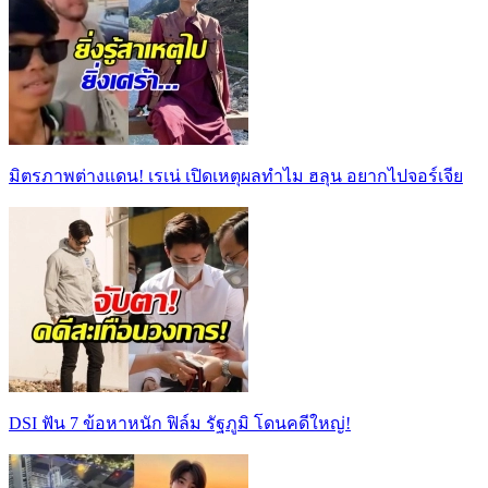
มิตรภาพต่างแดน! เรเน่ เปิดเหตุผลทำไม ฮลุน อยากไปจอร์เจีย
DSI ฟัน 7 ข้อหาหนัก ฟิล์ม รัฐภูมิ โดนคดีใหญ่!