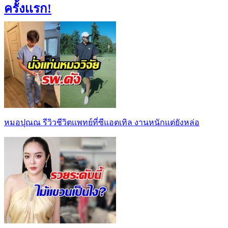
ครั้งเเรก!
หมอปุณณ รีวิวชีวิตเเพทย์ที่ซีแอตเทิล งานหนักเเต่ยังหล่อ