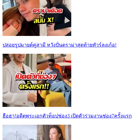
ปล่อยรูปมายด์คู่สามี หวังปั่นดราม่าสุดท้ายทัวร์ลงเก้อ!
ฮือฮา!อดีตพระเอกตัวท็อปช่อง3 เปิดตัวร่วมงานช่อง7ครั้งแรก