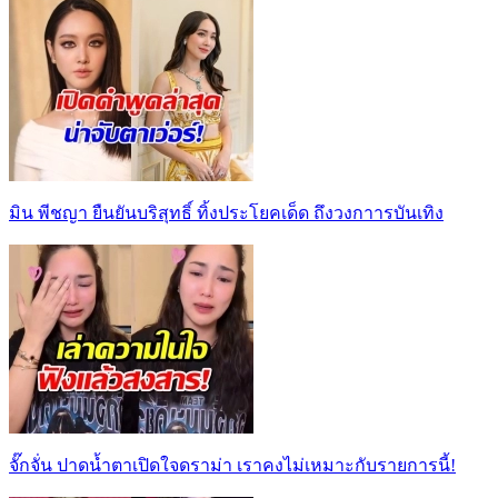
มิน พีชญา ยืนยันบริสุทธิ์ ทิ้งประโยคเด็ด ถึงวงกาารบันเทิง
จั๊กจั่น ปาดน้ำตาเปิดใจดราม่า เราคงไม่เหมาะกับรายการนี้!