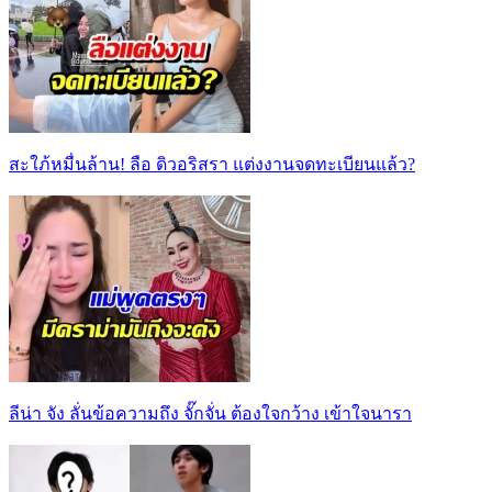
สะใภ้หมื่นล้าน! ลือ ดิวอริสรา แต่งงานจดทะเบียนแล้ว?
ลีน่า จัง ลั่นข้อความถึง จั๊กจั่น ต้องใจกว้าง เข้าใจนารา