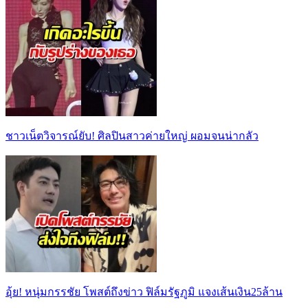
ชาวเน็ตวิจารณ์ยับ! ศิลปินสาวค่ายใหญ่ ผอมจนน่ากลัว
อุ้ย! หนุ่มกรรชัย โพสต์ถึงข่าว ฟิล์มรัฐภูมิ แจงเส้นเงิน25ล้าน