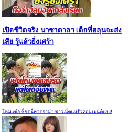
เปิดชีวิตจริง นาซาตาลา เด็กที่ฮลุนจะส่ง
เสีย รู้แล้วยิ่งเศร้า
ใหม่-เต๋อ ช็อตนี้พาดราม่า ชาวเน็ตเเห่รัวคอมเมนต์เเรง!