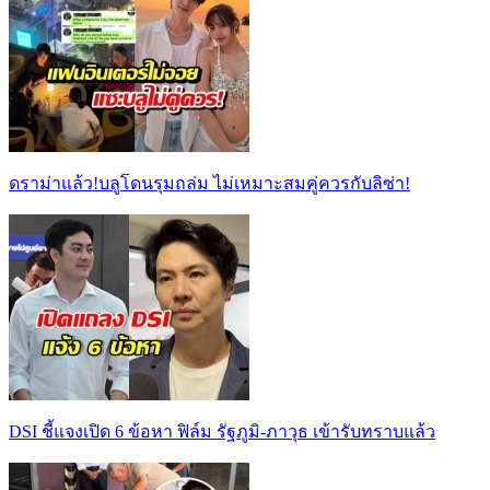
ดราม่าแล้ว!บลูโดนรุมถล่ม ไม่เหมาะสมคู่ควรกับลิซ่า!
DSI ชี้แจงเปิด 6 ข้อหา ฟิล์ม รัฐภูมิ-ภาวุธ เข้ารับทราบแล้ว