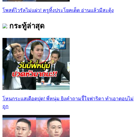
โพสต์ไวรัลไม่แผ่ว! ครูทิ้งประโยคเด็ด อ่านแล้วมีสะดุ้ง
กระทู้ล่าสุด
โหนกระแสเดือดปุด! พี่หนุ่ม ยิงคำถามจี้ใจฟาริดา ทำเอาตอบไม่
ถูก