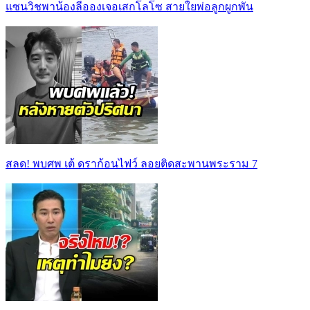
แซนวิชพาน้องลีอองเจอเสกโลโซ สายใยพ่อลูกผูกพัน
สลด! พบศพ เต้ ดราก้อนไฟว์ ลอยติดสะพานพระราม 7