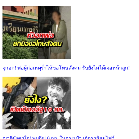
จุกอก! พ่อผู้ก่อเหตุร่ำไห้ขอโทษสังคม รับยังไม่ได้เจอหน้าลูก!
ญาติยังคาใจ! พบอิฐ10 กก. ในกระเป๋า เต้ดราก้อนไฟว์