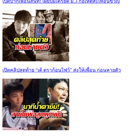
เปิดปากเพื่อนสนิท! เผยปมเครียด ม.3 ก่อเหตุสะเทือนขวัญ
เปิดคลิปสุดท้าย “เต้ ดราก้อนไฟว์” ส่งให้เพื่อน ก่อนหายตัว