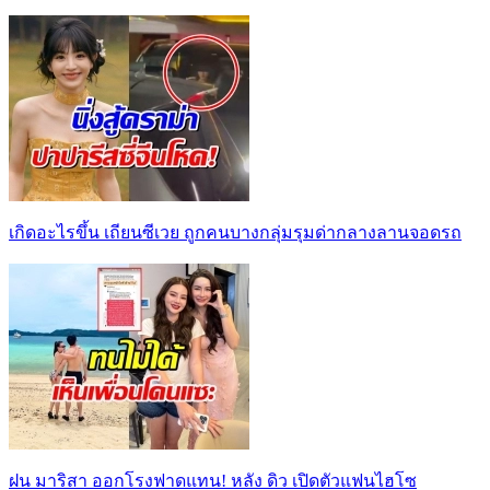
เกิดอะไรขึ้น เถียนซีเวย ถูกคนบางกลุ่มรุมด่ากลางลานจอดรถ
ฝน มาริสา ออกโรงฟาดแทน! หลัง ดิว เปิดตัวแฟนไฮโซ