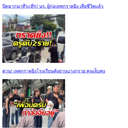
ปิดฉากนาทีระทึก! นร. ผู้ก่อเหตุกราดยิง เสียชีวิตแล้ว
ด่วน! เหตุกราดยิงโรงเรียนดังย่านบางกรวย คนเจ็บพุ่ง