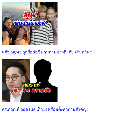
เเต้ว ณฐพร ถูกสื่อล่อซื้อ รุมถามข่าวดี เต้ย จรินทร์พร
ดร.ตฤณห์ ถอดรหัส เด็ก14 พร้อมตั้งคำถามสำคัญ!