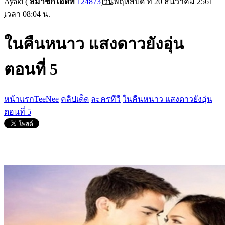
Ayaki
(
สมาชิกไอดีที่
124873
)
วันพฤหัสบดี ที่ 20 ธันวาคม 2561
เวลา 08:04 น.
ในคืนหนาว แสงดาวยังอุ่น
ตอนที่ 5
หน้าแรกTeeNee
คลิปเด็ด
ละครทีวี
ในคืนหนาว แสงดาวยังอุ่น
ตอนที่ 5