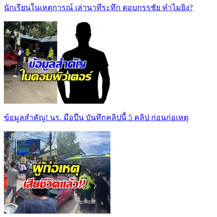
นักเรียนในเหตุการณ์ เล่านาทีระทึก ตอบกรรชัย ทำไมยิง?
ข้อมูลสำคัญ! นร. มือปืน บันทึกคลิปนี้ 5 คลิป ก่อนก่อเหตุ