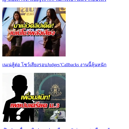
เนเน่สู้ต่อ โชว์เสียงรอบJudges’Callbacks งานนี้ลุ้นหนัก