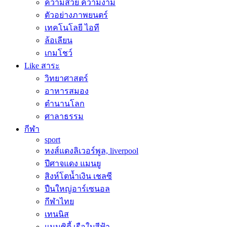
ความสวย ความงาม
ตัวอย่างภาพยนตร์
เทคโนโลยี ไอที
ล้อเลียน
เกมโชว์
Like สาระ
วิทยาศาสตร์
อาหารสมอง
ตำนานโลก
ศาลาธรรม
กีฬา
sport
หงส์แดงลิเวอร์พูล, liverpool
ปีศาจแดง แมนยู
สิงห์โตน้ำเงิน เชลซี
ปืนใหญ่อาร์เซนอล
กีฬาไทย
เทนนิส
แมนซิตี้ เรือใบสีฟ้า