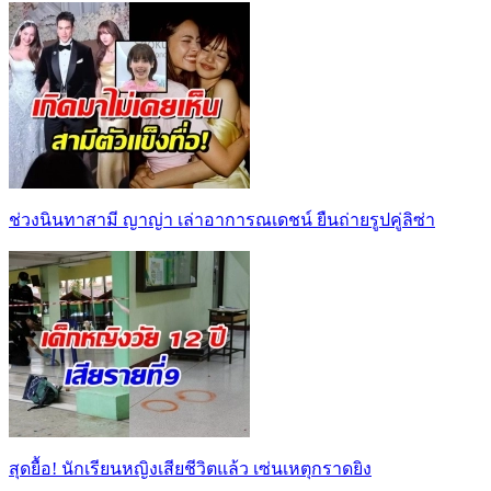
ช่วงนินทาสามี ญาญ่า เล่าอาการณเดชน์ ยืนถ่ายรูปคู่ลิซ่า
สุดยื้อ! นักเรียนหญิงเสียชีวิตแล้ว เซ่นเหตุกราดยิง