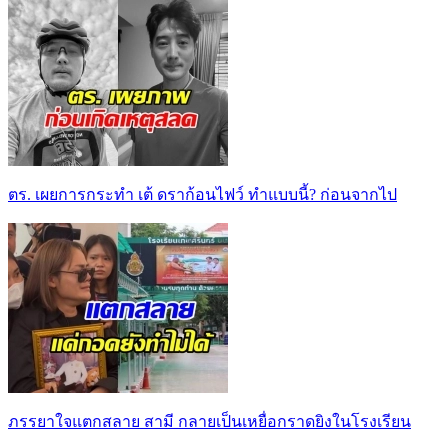
ตร. เผยการกระทำ เต้ ดราก้อนไฟว์ ทำแบบนี้? ก่อนจากไป
ภรรยาใจแตกสลาย สามี กลายเป็นเหยื่อกราดยิงในโรงเรียน