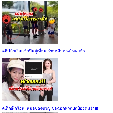
คลิปนักเรียนชักปืนขู่เพื่อน ล่าสุดมีบทลงโทษแล้ว
ดุเด็ดเผ็ดร้อน! หมอของขวัญ ขอฉอดพวกปกป้องคนร้าย!