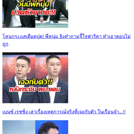
โหนกระแสเดือดปุด! พี่หนุ่ม ยิงคำถามจี้ใจฟาริดา ทำเอาตอบไม่
ถูก
เบนซ์ เรซซิ่ง เล่าเรื่องเหตุการณ์จริงที่เจอกับตัว ในเรือนจำ...!!