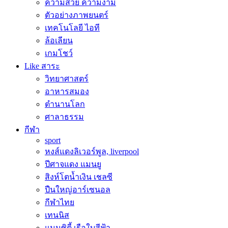
ความสวย ความงาม
ตัวอย่างภาพยนตร์
เทคโนโลยี ไอที
ล้อเลียน
เกมโชว์
Like สาระ
วิทยาศาสตร์
อาหารสมอง
ตำนานโลก
ศาลาธรรม
กีฬา
sport
หงส์แดงลิเวอร์พูล, liverpool
ปีศาจแดง แมนยู
สิงห์โตน้ำเงิน เชลซี
ปืนใหญ่อาร์เซนอล
กีฬาไทย
เทนนิส
แมนซิตี้ เรือใบสีฟ้า