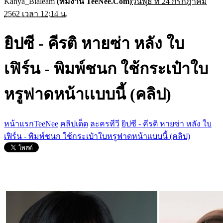
Kanya_Bialeam
(ทีมงาน TeeNee.Com)
วันพุธ ที่ 24 กรกฎาคม
2562 เวลา 12:14 น.
ยิปซี - คีรติ หายซ่า หลัง ใบ
เฟิร์น - พิมพ์ชนก ใช้กระเป๋าใบ
หรูฟาดหน้าเเบบนี้ (คลิป)
หน้าแรกTeeNee
คลิปเด็ด
ละครทีวี
ยิปซี - คีรติ หายซ่า หลัง ใบ
เฟิร์น - พิมพ์ชนก ใช้กระเป๋าใบหรูฟาดหน้าเเบบนี้ (คลิป)