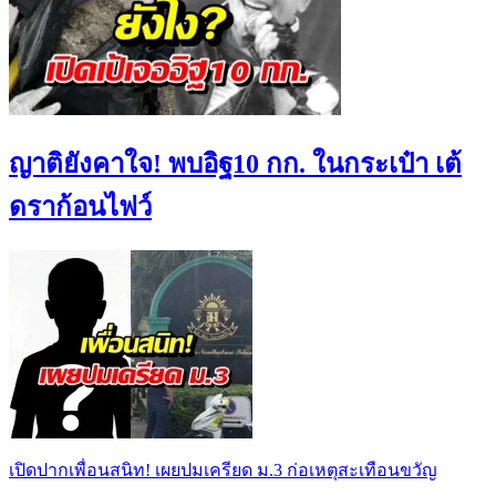
ญาติยังคาใจ! พบอิฐ10 กก. ในกระเป๋า เต้
ดราก้อนไฟว์
เปิดปากเพื่อนสนิท! เผยปมเครียด ม.3 ก่อเหตุสะเทือนขวัญ