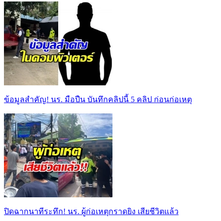
ข้อมูลสำคัญ! นร. มือปืน บันทึกคลิปนี้ 5 คลิป ก่อนก่อเหตุ
ปิดฉากนาทีระทึก! นร. ผู้ก่อเหตุกราดยิง เสียชีวิตแล้ว