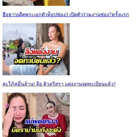
ฮือฮา!อดีตพระเอกตัวท็อปช่อง3 เปิดตัวร่วมงานช่อง7ครั้งแรก
สะใภ้หมื่นล้าน! ลือ ดิวอริสรา แต่งงานจดทะเบียนแล้ว?