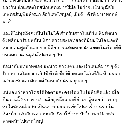
ใบไม้ที่ปลิดปลิว ละครเเนวดราม่า - โรเเมนติก ออกอากาศทาง
ช่องวัน นำเเสดงโดยนักเเสดงมากฝีมือ ไม่ว่าจะเป็น พุฒิชัย
เกษตรสิน,พิมพ์ชนก ลือวิเศษไพบูลย์, ,ยิปซี - คีรติ มหาพฤกษ์
พงศ์
เเละที่ไม่พูดถึงคงเป็นไปไม่ได้ สำหรับสาวใบเฟิร์น พิมพ์ชนก
ซึ่งพลิกมารับบทเป็น นิรา สาวประเภทสองที่มีปมในใจ และที่
หลายคนพูดถึงนอกจากฝีมือการแสดงของนักแสดงในเรื่องที่ตี
บทแตกจนคนดูอินไปตาม ๆ กัน
ต่อมากับบทบาทของ มะนาว สาวแซ่บและเจ้าเสน่ห์มาก ๆ ซึ่ง
รับบทบาทโดย สาวยิปซี คีรติ ซึ่งก็ตีบทเเตกไม่เเพ้กัน ซึ่งมะนา
วสาวเเซ่บเเละมักจะมีปัญหากับนิราอยู่บ่อยๆ
เเน่นอนว่าหากใครได้ติดตามละครเรื่อง ใบไม้ที่ปลิดปลิว เมื่อ
คืนวานนี้ 23 ก.ค. 62 จะมีอยู่หนึ่งฉากที่ทำเอาผู้ชมอย่างเราๆ
ซะใจซะเหลือเกิน เป็นฉากที่มะนาวเข้าไปหาเรื่อง นิรา ใน
ห้องน้ำ เเต่กลับเจอสวนกลับ นิราใช้กระเป๋าใบเเพง Hermès
ฟาดหน้าไปฉาดใหญ่