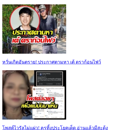
หวั่นเกิดอันตราย! ประกาศตามหา เต้ ดราก้อนไฟว์
โพสต์ไวรัลไม่แผ่ว! ครูทิ้งประโยคเด็ด อ่านแล้วมีสะดุ้ง