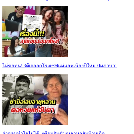
ไม่ขอทน! 3ดีเจออกโรงเซฟแม่แอฟ-น้องปีใหม ปมภาษา!
ย่าฮลุนทำใจไม่ได้ เตรียมรับร่างหลานกลับบ้านเกิด