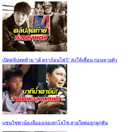
เปิดคลิปสุดท้าย “เต้ ดราก้อนไฟว์” ส่งให้เพื่อน ก่อนหายตัว
แซนวิชพาน้องลีอองเจอเสกโลโซ สายใยพ่อลูกผูกพัน