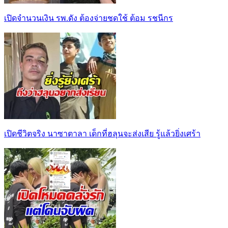
เปิดจำนวนเงิน รพ.ดัง ต้องจ่ายชดใช้ ต้อม รชนีกร
เปิดชีวิตจริง นาซาตาลา เด็กที่ฮลุนจะส่งเสีย รู้แล้วยิ่งเศร้า