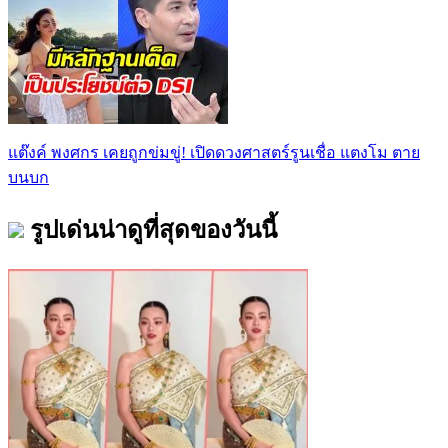
แต๊งค์ พงศกร เคยถูกข่มขู่! เปิดดวงศาสตร์รูนเชื่อ แตงโม ตาย
บนบก
รูปเด่นน่าดูที่สุดของวันนี้