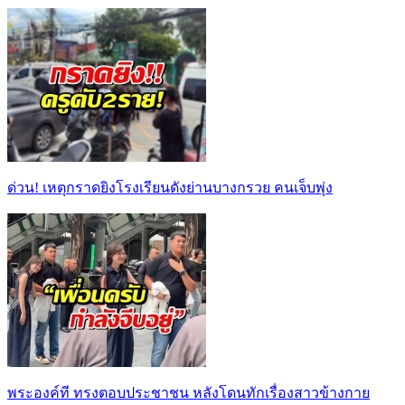
ด่วน! เหตุกราดยิงโรงเรียนดังย่านบางกรวย คนเจ็บพุ่ง
พระองค์ที ทรงตอบประชาชน หลังโดนทักเรื่องสาวข้างกาย