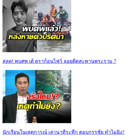
สลด! พบศพ เต้ ดราก้อนไฟว์ ลอยติดสะพานพระราม 7
นักเรียนในเหตุการณ์ เล่านาทีระทึก ตอบกรรชัย ทำไมยิง?