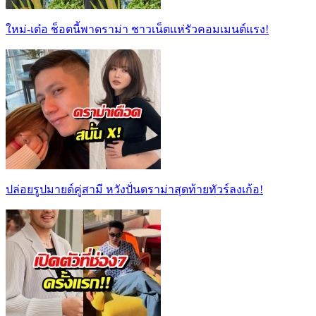
ใหม่-เต๋อ ช็อตนี้พาดราม่า ชาวเน็ตเเห่รัวคอมเมนต์เเรง!
ปล่อยรูปมายด์คู่สามี หวังปั่นดราม่าสุดท้ายทัวร์ลงเก้อ!