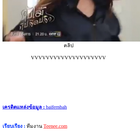
คลิป
VVVVVVVVVVVVVVVVVVVV
เครดิตแหล่งข้อมูล :
baifernbah
เรียบเรียง :
ทีมงาน
Teenee.com