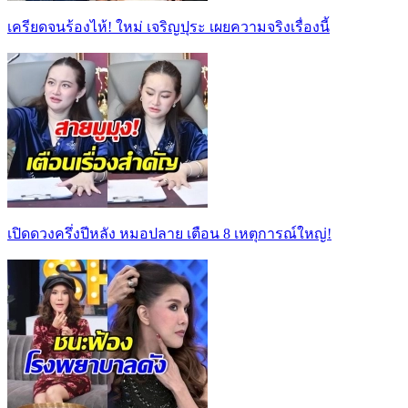
เครียดจนร้องไห้! ใหม่ เจริญปุระ เผยความจริงเรื่องนี้
เปิดดวงครึ่งปีหลัง หมอปลาย เตือน 8 เหตุการณ์ใหญ่!