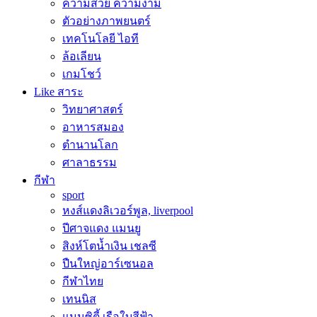
ความสวย ความงาม
ตัวอย่างภาพยนตร์
เทคโนโลยี ไอที
ล้อเลียน
เกมโชว์
Like สาระ
วิทยาศาสตร์
อาหารสมอง
ตำนานโลก
ศาลาธรรม
กีฬา
sport
หงส์แดงลิเวอร์พูล, liverpool
ปีศาจแดง แมนยู
สิงห์โตน้ำเงิน เชลซี
ปืนใหญ่อาร์เซนอล
กีฬาไทย
เทนนิส
แมนซิตี้ เรือใบสีฟ้า