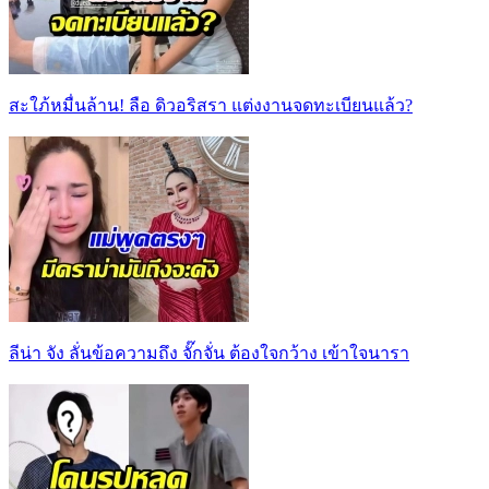
สะใภ้หมื่นล้าน! ลือ ดิวอริสรา แต่งงานจดทะเบียนแล้ว?
ลีน่า จัง ลั่นข้อความถึง จั๊กจั่น ต้องใจกว้าง เข้าใจนารา