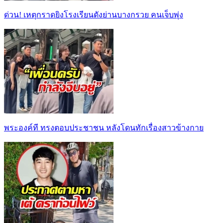
ด่วน! เหตุกราดยิงโรงเรียนดังย่านบางกรวย คนเจ็บพุ่ง
พระองค์ที ทรงตอบประชาชน หลังโดนทักเรื่องสาวข้างกาย