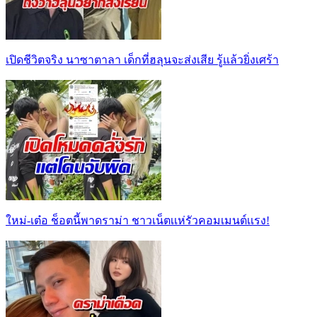
เปิดชีวิตจริง นาซาตาลา เด็กที่ฮลุนจะส่งเสีย รู้แล้วยิ่งเศร้า
ใหม่-เต๋อ ช็อตนี้พาดราม่า ชาวเน็ตเเห่รัวคอมเมนต์เเรง!