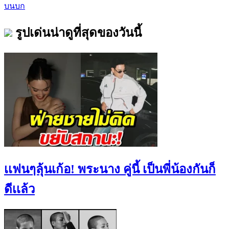
บนบก
รูปเด่นน่าดูที่สุดของวันนี้
เเฟนๆลุ้นเก้อ! พระนาง คู่นี้ เป็นพี่น้องกันก็
ดีเเล้ว