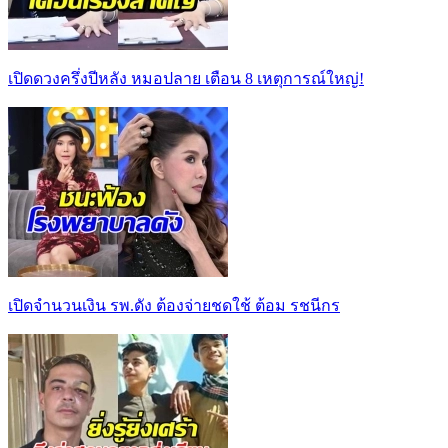
เปิดดวงครึ่งปีหลัง หมอปลาย เตือน 8 เหตุการณ์ใหญ่!
เปิดจำนวนเงิน รพ.ดัง ต้องจ่ายชดใช้ ต้อม รชนีกร