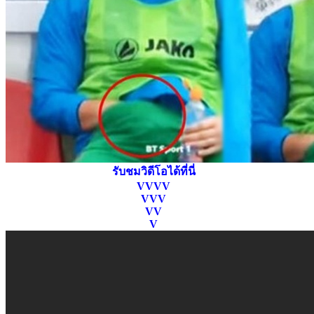
รับชมวิดีโอได้ที่นี่
VVVV
VVV
VV
V