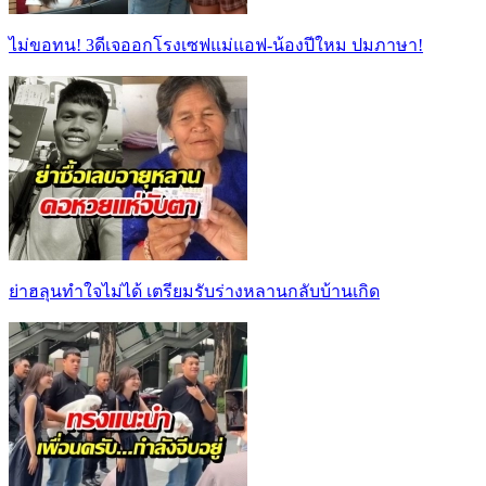
ไม่ขอทน! 3ดีเจออกโรงเซฟแม่แอฟ-น้องปีใหม ปมภาษา!
ย่าฮลุนทำใจไม่ได้ เตรียมรับร่างหลานกลับบ้านเกิด