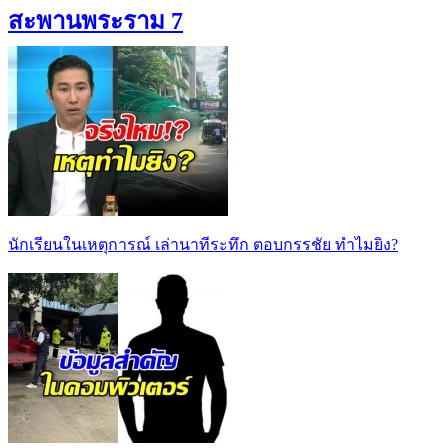
สะพานพระราม 7
นักเรียนในเหตุการณ์ เล่านาทีระทึก ตอบกรรชัย ทำไมยิง?