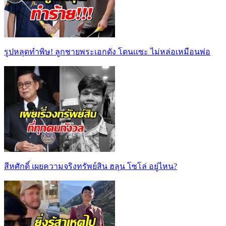
รูปหลุดทำพิษ! ลูกชายพระเอกดัง โดนเเซะ ไม่หล่อเหมือนพ่อ
สีหศักดิ์ เผยความจริงทรัพย์สิน ฮลุน โซโล่ อยู่ไหน?