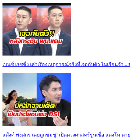
เบนซ์ เรซซิ่ง เล่าเรื่องเหตุการณ์จริงที่เจอกับตัว ในเรือนจำ...!!
แต๊งค์ พงศกร เคยถูกข่มขู่! เปิดดวงศาสตร์รูนเชื่อ แตงโม ตาย