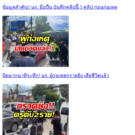
ข้อมูลสำคัญ! นร. มือปืน บันทึกคลิปนี้ 5 คลิป ก่อนก่อเหตุ
ปิดฉากนาทีระทึก! นร. ผู้ก่อเหตุกราดยิง เสียชีวิตแล้ว