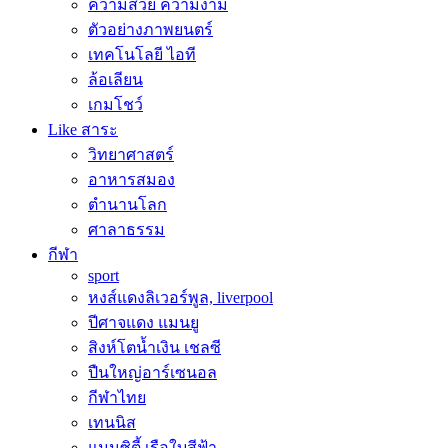
ความสวย ความงาม
ตัวอย่างภาพยนตร์
เทคโนโลยี ไอที
ล้อเลียน
เกมโชว์
Like สาระ
วิทยาศาสตร์
อาหารสมอง
ตำนานโลก
ศาลาธรรม
กีฬา
sport
หงส์แดงลิเวอร์พูล, liverpool
ปีศาจแดง แมนยู
สิงห์โตน้ำเงิน เชลซี
ปืนใหญ่อาร์เซนอล
กีฬาไทย
เทนนิส
แมนซิตี้ เรือใบสีฟ้า