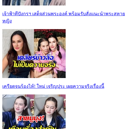
เจ้าฟ้าทีปังกรฯ เสด็จส่วนพระองค์ พร้อมรับสั่งแนะนำพระสหาย
หญิง
เครียดจนร้องไห้! ใหม่ เจริญปุระ เผยความจริงเรื่องนี้