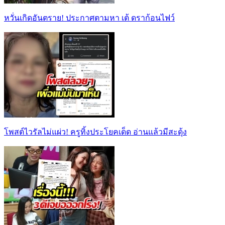
หวั่นเกิดอันตราย! ประกาศตามหา เต้ ดราก้อนไฟว์
โพสต์ไวรัลไม่แผ่ว! ครูทิ้งประโยคเด็ด อ่านแล้วมีสะดุ้ง