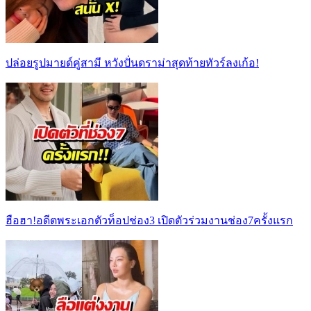
ปล่อยรูปมายด์คู่สามี หวังปั่นดราม่าสุดท้ายทัวร์ลงเก้อ!
ฮือฮา!อดีตพระเอกตัวท็อปช่อง3 เปิดตัวร่วมงานช่อง7ครั้งแรก