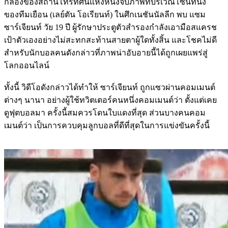
กล้องของสถานีโทรทัศน์แห่งหนึ่งจับภาพที่บริเวณโซนที่นั่ง
ของทีมเยือน (เลย์ตัน โอเรียนท์) ในศึกเนชันนัลลีก พบ แซม
ซาร์เจียนท์ วัย 19 ปี ผู้รักษาประตูตัวสำรองกำลังเอามือสแครช
เป้าตัวเองอย่างไม่สะทกสะท้านสายตาผู้ใดทั้งสิ้น และโชคไม่ดี
สำหรับนักบอลคนดังกล่าวที่ภาพน่าอับอายนี้ได้ถูกเผยแพร่สู่
โลกออนไลน์
ทั้งนี้ วิดีโอดังกล่าวได้ทำให้ ซาร์เจียนท์ ถูกแซวผ่านคอมเมนต์
ต่างๆ นานา อย่างผู้ใช้ทวิตเตอร์คนหนึ่งคอมเมนต์ว่า ตั้งแต่เคย
ดูฟุตบอลมา ครั้งนี้สมควรโดนใบแดงที่สุด ส่วนบางคนคอม
เมนต์ว่า เป็นการควบคุมลูกบอลที่ดีที่สุดในการแข่งขันครั้งนี้