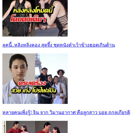
ลุคนี้..หลิงหลิงคอง สุดจึ้ง ชุดหนังดำเว้าข้างฮอตเกินต้าน
หลายคนเพิ่งรู้! จิน จาก วิมานอากาศ คือลูกสาว บอย ถกลเกียรติ