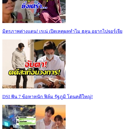
มิตรภาพต่างแดน! เรเน่ เปิดเหตุผลทำไม ฮลุน อยากไปจอร์เจีย
DSI ฟัน 7 ข้อหาหนัก ฟิล์ม รัฐภูมิ โดนคดีใหญ่!