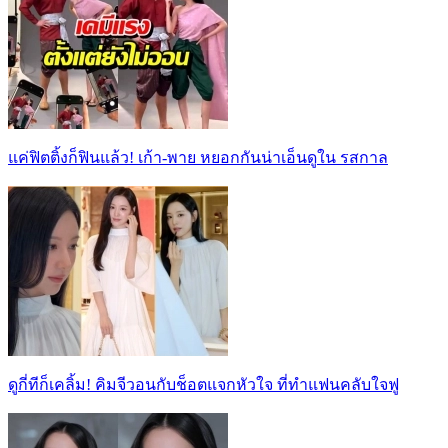
แค่ฟิตติ้งก็ฟินแล้ว! เก้า-พาย หยอกกันน่าเอ็นดูใน รสกาล
ดูกี่ทีก็เคลิ้ม! คิมจีวอนกับช็อตแจกหัวใจ ที่ทำแฟนคลับใจฟู