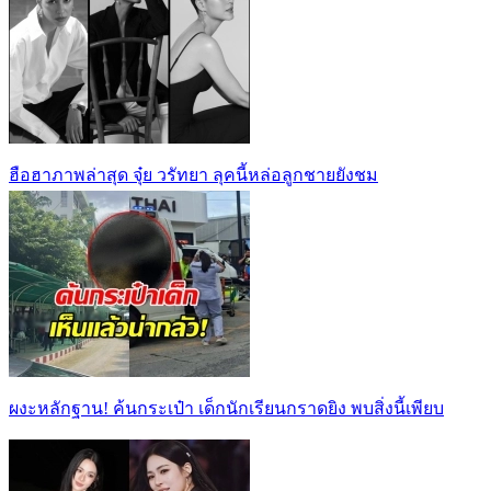
ฮือฮาภาพล่าสุด จุ๋ย วรัทยา ลุคนี้หล่อลูกชายยังชม
ผงะหลักฐาน! ค้นกระเป๋า เด็กนักเรียนกราดยิง พบสิ่งนี้เพียบ