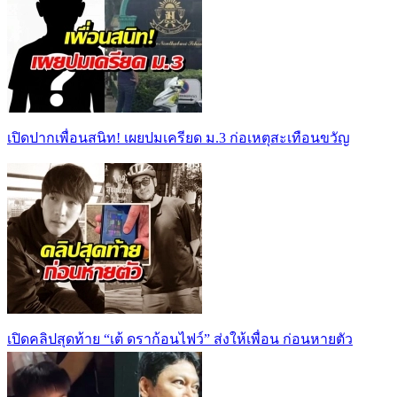
เปิดปากเพื่อนสนิท! เผยปมเครียด ม.3 ก่อเหตุสะเทือนขวัญ
เปิดคลิปสุดท้าย “เต้ ดราก้อนไฟว์” ส่งให้เพื่อน ก่อนหายตัว