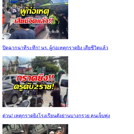
ปิดฉากนาทีระทึก! นร. ผู้ก่อเหตุกราดยิง เสียชีวิตแล้ว
ด่วน! เหตุกราดยิงโรงเรียนดังย่านบางกรวย คนเจ็บพุ่ง