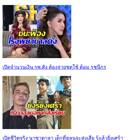
เปิดจำนวนเงิน รพ.ดัง ต้องจ่ายชดใช้ ต้อม รชนีกร
เปิดชีวิตจริง นาซาตาลา เด็กที่ฮลุนจะส่งเสีย รู้แล้วยิ่งเศร้า