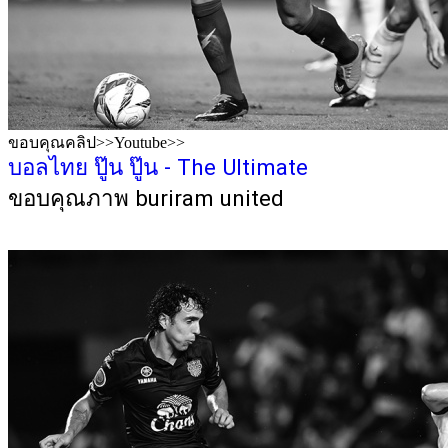
ขอบคุณคลิป>>Youtube>>
บอลไทย ปู๊น ปู๊น - The Ultimate
ขอบคุณภาพ buriram united