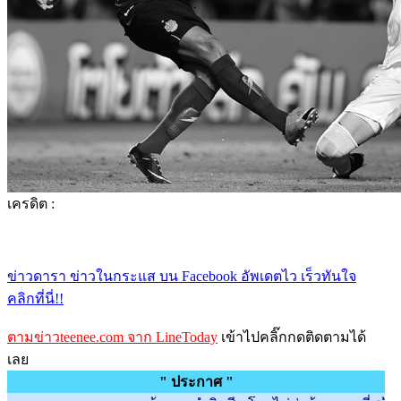
เครดิต :
ข่าวดารา ข่าวในกระแส บน Facebook อัพเดตไว เร็วทันใจ
คลิกที่นี่!!
ตามข่าวteenee.com จาก LineToday
เข้าไปคลิ๊กกดติดตามได้
เลย
" ประกาศ "