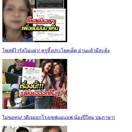
โพสต์ไวรัลไม่แผ่ว! ครูทิ้งประโยคเด็ด อ่านแล้วมีสะดุ้ง
ไม่ขอทน! 3ดีเจออกโรงเซฟแม่แอฟ-น้องปีใหม ปมภาษา!