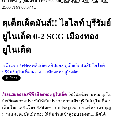
OnTheWay
(ทีมงาน TeeNee.Com)
วันพฤหัสบดี ที่ 12 ตุลาคม
2560 เวลา 08:07 น.
ดุเด็ดเผ็ดมันส์!! ไฮไลท์ บุรีรัมย์
ยูไนเต็ด 0-2 SCG เมืองทอง
ยูไนเต็ด
หน้าแรกTeeNee
คลิปเด็ด
คลิปบอล
ดุเด็ดเผ็ดมันส์!! ไฮไลท์
บุรีรัมย์ ยูไนเต็ด 0-2 SCG เมืองทอง ยูไนเต็ด
กิเลนผยอง เอสซีจี เมืองทอง ยูไนเต็ด
โชว์ฟอร์มงามหยดบุกไป
ยัดเยียดความปราชัยให้กับ ปราสาทสายฟ้า บุรีรัมย์ ยูไนเต็ด 2
เม็ด โดย เลอันโดร อัสสัมเซา กดประตูแรก ก่อนที่ ธีราทร บุญ
มาทัน จะตะบันเม็ดสองให้ทีมผ่านเข้าสู่รอบรองชนะเลิศได้