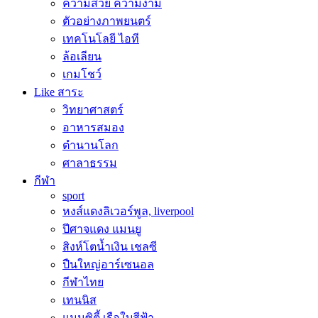
ความสวย ความงาม
ตัวอย่างภาพยนตร์
เทคโนโลยี ไอที
ล้อเลียน
เกมโชว์
Like สาระ
วิทยาศาสตร์
อาหารสมอง
ตำนานโลก
ศาลาธรรม
กีฬา
sport
หงส์แดงลิเวอร์พูล, liverpool
ปีศาจแดง แมนยู
สิงห์โตน้ำเงิน เชลซี
ปืนใหญ่อาร์เซนอล
กีฬาไทย
เทนนิส
แมนซิตี้ เรือใบสีฟ้า