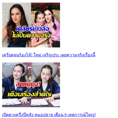
เครียดจนร้องไห้! ใหม่ เจริญปุระ เผยความจริงเรื่องนี้
เปิดดวงครึ่งปีหลัง หมอปลาย เตือน 8 เหตุการณ์ใหญ่!