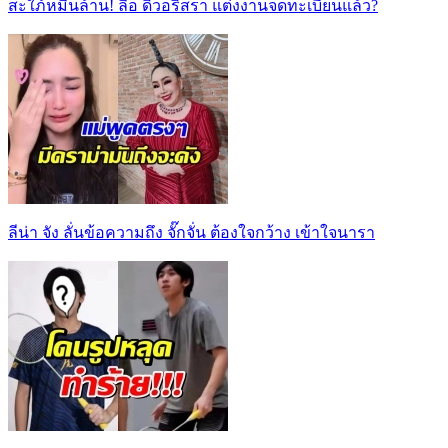
สะใภ้หมื่นล้าน! ลือ ดิวอริสรา แต่งงานจดทะเบียนแล้ว?
ลีน่า จัง ลั่นข้อความถึง จั๊กจั่น ต้องใจกว้าง เข้าใจนารา