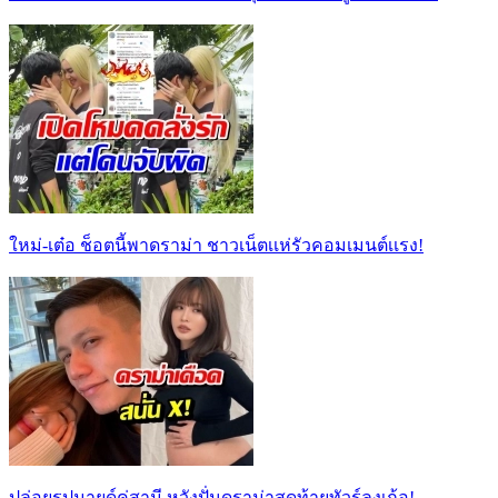
ใหม่-เต๋อ ช็อตนี้พาดราม่า ชาวเน็ตเเห่รัวคอมเมนต์เเรง!
ปล่อยรูปมายด์คู่สามี หวังปั่นดราม่าสุดท้ายทัวร์ลงเก้อ!