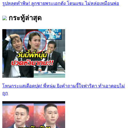
รูปหลุดทำพิษ! ลูกชายพระเอกดัง โดนเเซะ ไม่หล่อเหมือนพ่อ
กระทู้ล่าสุด
โหนกระแสเดือดปุด! พี่หนุ่ม ยิงคำถามจี้ใจฟาริดา ทำเอาตอบไม่
ถูก