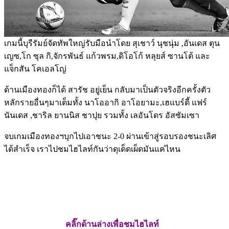
เกมนี้บุรีรัมย์จัดทัพใหญ่รับมือนำโดย สุเชาว์ นุชนุ่ม ,อันเดส ตุน
เญซ,โก ซุล กิ,จักรพันธ์ แก้วพรม,ดิโอโก้ หลุยส์ ซานโต้ และ
แจ็กสัน โคเอลโญ่
ด้านเมืองทองก็ได้ สารัช อยู่เย็น กลับมาเป็นตัวจริงอีกครั้งตัว
หลักรายอื่นๆมาเต็มทั้ง นาโออากิ อาโอยามะ,เฮแบร์ตี้ แฟร์
นันเดส ,ชาริล ยานนิส ชาปุย รวมทั้ง เลอันโดร อัสซัมเซา
จบเกมเมืองทองฯบุกไปเอาชนะ 2-0 ผ่านเข้าสู่รอบรองชนะเลิศ
ได้สำเร็จ เราไปชมไฮไลท์กันว่าดุเด็ดเผ็ดมันแค่ไหน
คลิ๊กด้านล่างเพื่อชมไฮไลท์