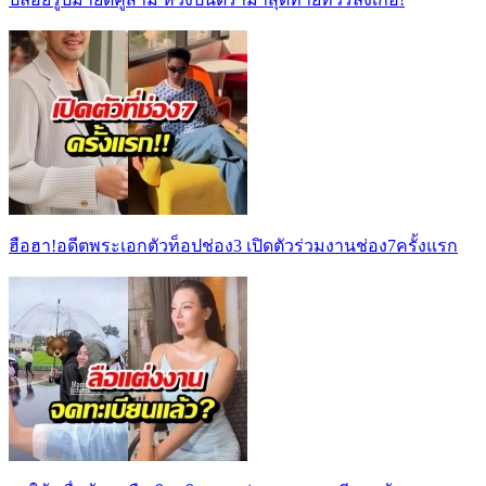
ฮือฮา!อดีตพระเอกตัวท็อปช่อง3 เปิดตัวร่วมงานช่อง7ครั้งแรก