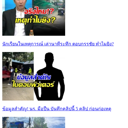
นักเรียนในเหตุการณ์ เล่านาทีระทึก ตอบกรรชัย ทำไมยิง?
ข้อมูลสำคัญ! นร. มือปืน บันทึกคลิปนี้ 5 คลิป ก่อนก่อเหตุ