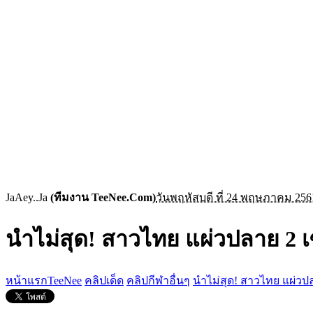
JaAey..Ja
(ทีมงาน TeeNee.Com)
วันพฤหัสบดี ที่ 24 พฤษภาคม 256
นำไม่สุด! สาวไทย แผ่วปลาย 2 เซ
หน้าแรกTeeNee
คลิปเด็ด
คลิปกีฬาอื่นๆ
นำไม่สุด! สาวไทย แผ่วปล