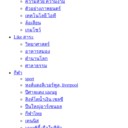
ความสวย ความงาม
ตัวอย่างภาพยนตร์
เทคโนโลยี ไอที
ล้อเลียน
เกมโชว์
Like สาระ
วิทยาศาสตร์
อาหารสมอง
ตำนานโลก
ศาลาธรรม
กีฬา
sport
หงส์แดงลิเวอร์พูล, liverpool
ปีศาจแดง แมนยู
สิงห์โตน้ำเงิน เชลซี
ปืนใหญ่อาร์เซนอล
กีฬาไทย
เทนนิส
แมนซิตี้ เรือใบสีฟ้า