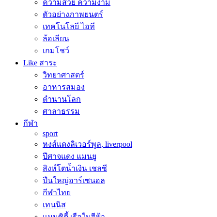
ความสวย ความงาม
ตัวอย่างภาพยนตร์
เทคโนโลยี ไอที
ล้อเลียน
เกมโชว์
Like สาระ
วิทยาศาสตร์
อาหารสมอง
ตำนานโลก
ศาลาธรรม
กีฬา
sport
หงส์แดงลิเวอร์พูล, liverpool
ปีศาจแดง แมนยู
สิงห์โตน้ำเงิน เชลซี
ปืนใหญ่อาร์เซนอล
กีฬาไทย
เทนนิส
แมนซิตี้ เรือใบสีฟ้า