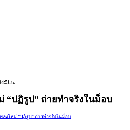
14:51 น.
่ “ปฏิรูป” ถ่ายทำจริงในม็อบ
เพลงใหม่ “ปฏิรูป” ถ่ายทำจริงในม็อบ