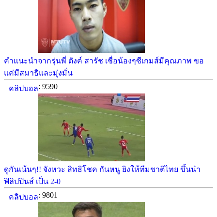
คำแนะนำจากรุ่นพี่ ตังค์ สารัช เชื่อน้องๆซีเกมส์มีคุณภาพ ขอ
แค่มีสมาธิและมุ่งมั่น
: 9590
คลิปบอล
ดูกันเน้นๆ!! จังหวะ สิทธิโชค กันหนู ยิงให้ทีมชาติไทย ขึ้นนำ
ฟิลิปปินส์ เป็น 2-0
: 9801
คลิปบอล