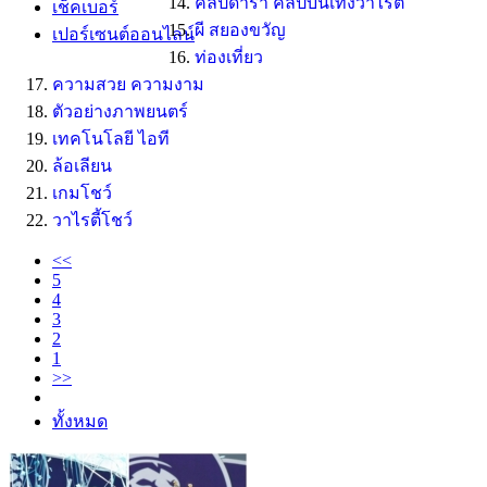
คลิปดารา คลิปบันเทิงวาไรตี้
เช็คเบอร์
ผี สยองขวัญ
เปอร์เซนต์ออนไลน์
ท่องเที่ยว
ความสวย ความงาม
ตัวอย่างภาพยนตร์
เทคโนโลยี ไอที
ล้อเลียน
เกมโชว์
วาไรตี้โชว์
<<
5
4
3
2
1
>>
ทั้งหมด