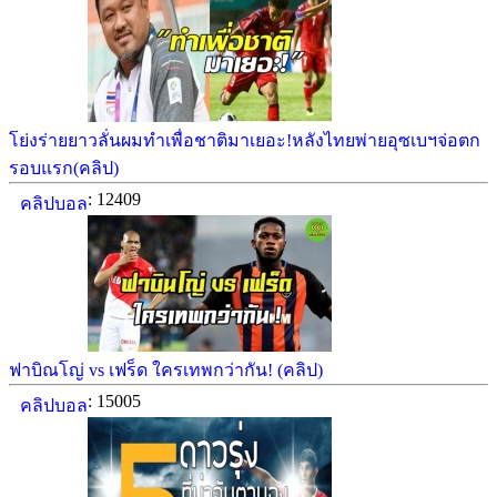
โย่งร่ายยาวลั่นผมทำเพื่อชาติมาเยอะ!หลังไทยพ่ายอุซเบฯจ่อตก
รอบแรก(คลิป)
: 12409
คลิปบอล
ฟาบิณโญ่ vs เฟร็ด ใครเทพกว่ากัน! (คลิป)
: 15005
คลิปบอล