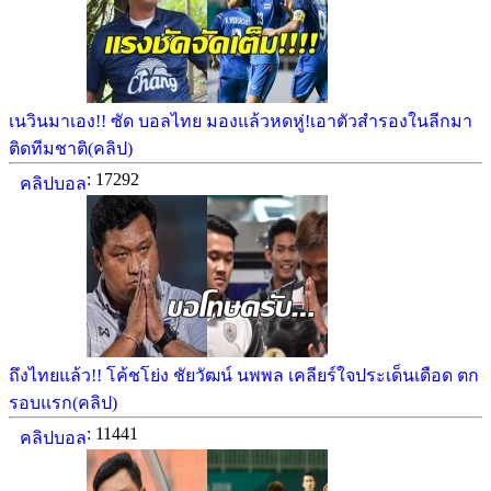
เนวินมาเอง!! ซัด บอลไทย มองแล้วหดหู่!เอาตัวสำรองในลีกมา
ติดทีมชาติ(คลิป)
: 17292
คลิปบอล
ถึงไทยแล้ว!! โค้ชโย่ง ชัยวัฒน์ นพพล เคลียร์ใจประเด็นเดือด ตก
รอบแรก(คลิป)
: 11441
คลิปบอล