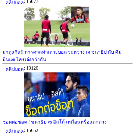
: 15077
คลิปบอล
มาดูสกิล!! การดวลท่าเดาะบอล ระหว่าง เจ ชนาธิป กับ คิม
มินแต ใครเจ๋งกว่ากัน
: 10120
คลิปบอล
ชอตต่อชอต ! ชนาธิป vs อิสโก้ เหมือนหรือแตกต่าง
: 15652
คลิปบอล