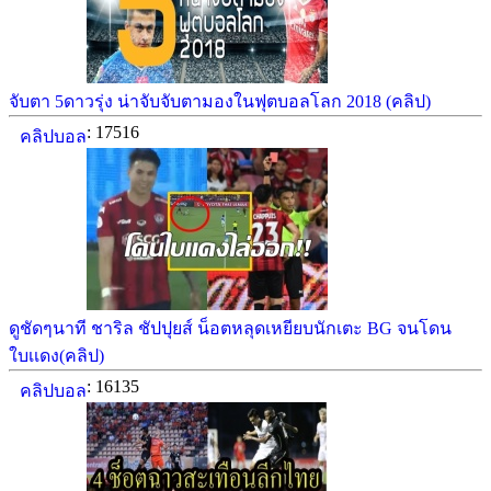
จับตา 5ดาวรุ่ง น่าจับจับตามองในฟุตบอลโลก 2018 (คลิป)
: 17516
คลิปบอล
ดูชัดๆนาที ชาริล ชัปปุยส์ น็อตหลุดเหยียบนักเตะ BG จนโดน
ใบเเดง(คลิป)
: 16135
คลิปบอล