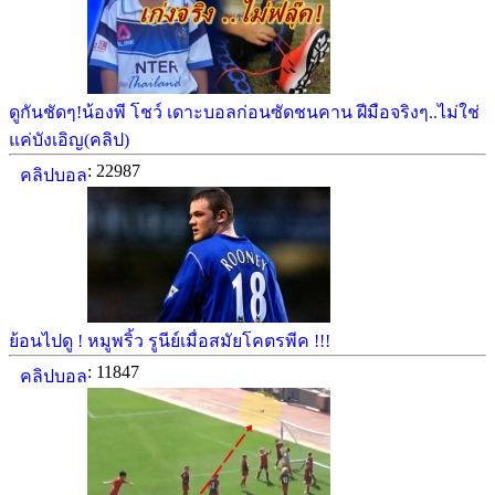
ดูกันชัดๆ!น้องพี โชว์ เดาะบอลก่อนซัดชนคาน ฝีมือจริงๆ..ไม่ใช่
แค่บังเอิญ(คลิป)
: 22987
คลิปบอล
ย้อนไปดู ! หมูพริ้ว รูนีย์เมื่อสมัยโคตรพีค !!!
: 11847
คลิปบอล