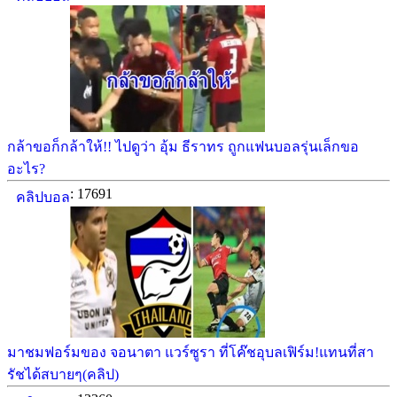
กล้าขอก็กล้าให้!! ไปดูว่า อุ้ม ธีราทร ถูกแฟนบอลรุ่นเล็กขอ
อะไร?
: 17691
คลิปบอล
มาชมฟอร์มของ จอนาตา แวร์ซูรา ที่โค๊ชอุบลเฟิร์ม!แทนที่สา
รัชได้สบายๆ(คลิป)