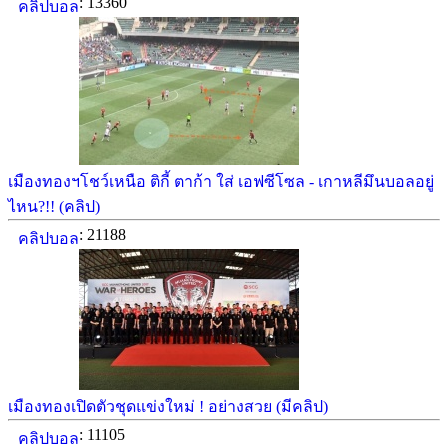
: 13360
คลิปบอล
เมืองทองฯโชว์เหนือ ติกี้ ตาก้า ใส่ เอฟซีโซล - เกาหลีมึนบอลอยู่
ไหน?!! (คลิป)
: 21188
คลิปบอล
เมืองทองเปิดตัวชุดแข่งใหม่ ! อย่างสวย (มีคลิป)
: 11105
คลิปบอล