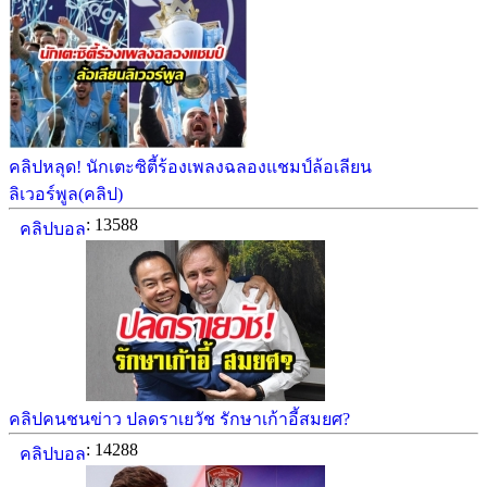
คลิปหลุด! นักเตะซิตี้ร้องเพลงฉลองแชมป์ล้อเลียน
ลิเวอร์พูล(คลิป)
: 13588
คลิปบอล
คลิปคนชนข่าว ปลดราเยวัช รักษาเก้าอี้สมยศ?
: 14288
คลิปบอล