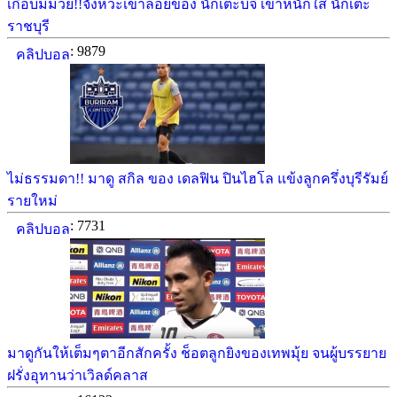
เกือบมีมวย!!จังหวะเข่าลอยของ นักเตะบีจี เข้าหนักใส่ นักเตะ
ราชบุรี
: 9879
คลิปบอล
ไม่ธรรมดา!! มาดู สกิล ของ เดลฟิน ปินไฮโล แข้งลูกครึ่งบุรีรัมย์
รายใหม่
: 7731
คลิปบอล
มาดูกันให้เต็มๆตาอีกสักครั้ง ช็อตลูกยิงของเทพมุ้ย จนผู้บรรยาย
ฝรั่งอุทานว่าเวิลด์คลาส