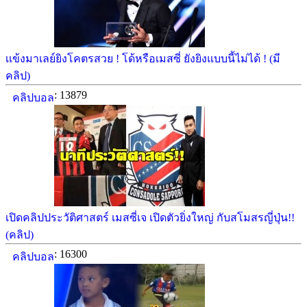
เเข้งมาเลย์ยิงโคตรสวย ! โด้หรือเมสซี่ ยังยิงแบบนี้ไม่ได้ ! (มี
คลิป)
: 13879
คลิปบอล
เปิดคลิปประวัติศาสตร์ เมสซี่เจ เปิดตัวยิ่งใหญ่ กับสโมสรญี่ปุ่น!!
(คลิป)
: 16300
คลิปบอล