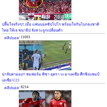
ปลื้มใจจริงๆ!! เมื่อ แฟนบอลซัปโปโร พร้อมใจกันโบกธงชาติ
ไทย ให้เจ ชนาธิป จังหวะถูกเปลี่ยนตัว
: 11693
คลิปบอล
น่าจับตามอง!! ชมฟอร์ม พิชา อุตรา vs มาเลเซีย ศึกชิงแชมป์
เอเชีย U23
: 8214
คลิปบอล