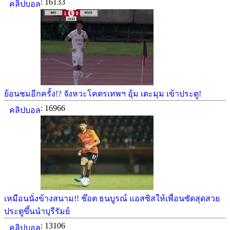
: 16133
คลิปบอล
ย้อนชมอีกครั้ง!? จังหวะโคตรเทพฯ อุ้ม เตะมุม เข้าประตู!
: 16966
คลิปบอล
เหมือนนั่งข้างสนาม!! ช๊อต ธนบูรณ์ แอสซิสให้เพื่อนซัดสุดสวย
ประตูขึ้นนำบุรีรัมย์
: 13106
คลิปบอล