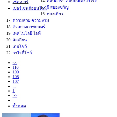
คลิปดารา คลิปบันเทิงวาไรตี้
เช็คเบอร์
ผี สยองขวัญ
เปอร์เซนต์ออนไลน์
ท่องเที่ยว
ความสวย ความงาม
ตัวอย่างภาพยนตร์
เทคโนโลยี ไอที
ล้อเลียน
เกมโชว์
วาไรตี้โชว์
<<
110
109
108
107
...
1
>>
ทั้งหมด