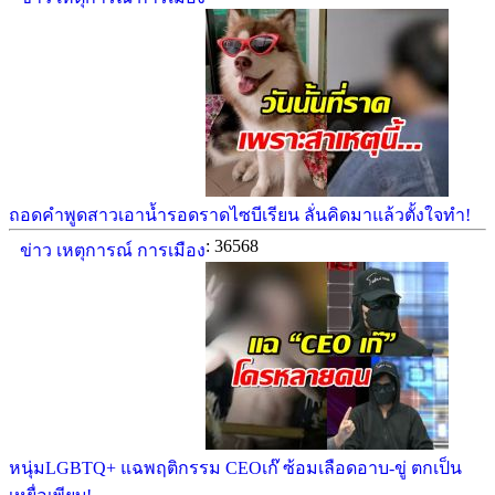
ถอดคำพูดสาวเอาน้ำรอดราดไซบีเรียน ลั่นคิดมาแล้วตั้งใจทำ!
: 36568
ข่าว เหตุการณ์ การเมือง
หนุ่มLGBTQ+ แฉพฤติกรรม CEOเก๊ ซ้อมเลือดอาบ-ขู่ ตกเป็น