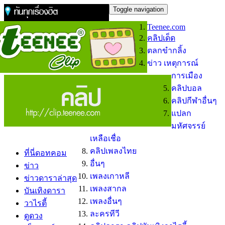
Toggle navigation
Teenee.com
คลิปเด็ด
ตลกขำกลิ้ง
ข่าว เหตุการณ์
การเมือง
คลิปบอล
คลิปกีฬาอื่นๆ
แปลก
มหัศจรรย์
เหลือเชื่อ
คลิปเพลงไทย
ที่นี่ดอทคอม
อื่นๆ
ข่าว
เพลงเกาหลี
ข่าวดาราล่าสุด
เพลงสากล
บันเทิงดารา
เพลงอื่นๆ
วาไรตี้
ละครทีวี
ดูดวง